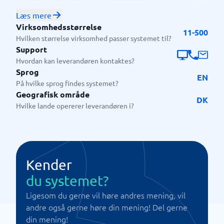
EASI’R er primært målrettet bilforhandlere, bilhuse
og importører, der ønsker at optimere deres
Læs mere
salgsprocesser og øge konverteringsraten. Systemet
Virksomhedsstørrelse
11-500
bruges typisk af både salgsafdelinger,
Hvilken størrelse virksomhed passer systemet til?
marketingteams og salgsledere, som har behov for at
Support
styre mange leads og kunder på tværs af kanaler.
Hvordan kan leverandøren kontaktes?
Sprog
EN
På hvilke sprog findes systemet?
Geografisk område
DK
Hvilke lande opererer leverandøren i?
Kender
du systemet?
Ligesom du gerne vil høre andres mening, vil
andre også gerne høre din mening! Del gerne
din mening!