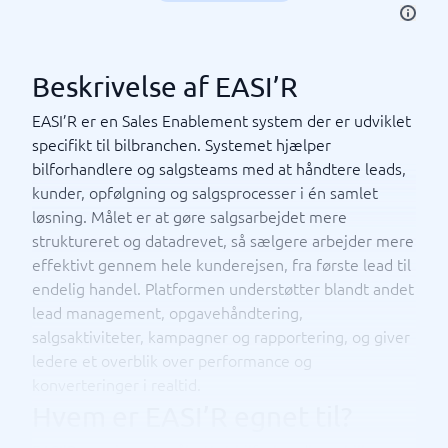
Beskrivelse af EASI’R
EASI’R er en Sales Enablement system der er udviklet
specifikt til bilbranchen. Systemet hjælper
bilforhandlere og salgsteams med at håndtere leads,
kunder, opfølgning og salgsprocesser i én samlet
løsning. Målet er at gøre salgsarbejdet mere
struktureret og datadrevet, så sælgere arbejder mere
effektivt gennem hele kunderejsen, fra første lead til
endelig handel. Platformen understøtter blandt andet
lead management, opgavehåndtering,
salgsaktiviteter, kampagner og rapportering, og giver
ledere et overblik over performance og
konverteringer i realtid.
Hvem er EASI’R egnet til?