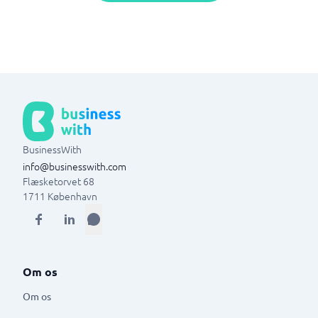
BusinessWith
info@businesswith.com
Flæsketorvet 68
1711
København
Om os
Om os