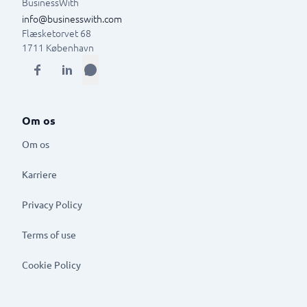
BusinessWith
info@businesswith.com
Flæsketorvet 68
1711
København
Om os
Om os
Karriere
Privacy Policy
Terms of use
Cookie Policy