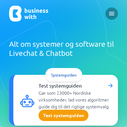
Open ma
Alt om systemer og software til
Livechat & Chatbot
Systemguiden
Test systemguiden
Gør som 23000+ Nordiske
virksomheder, lad vores algoritmer
guide dig til det rigtige systemvalg.
Test systemguiden