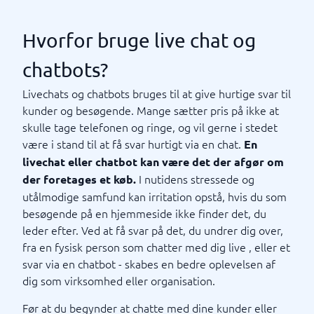
dermed en robot, der er programmeret til at besvare
almindelige spørgsmål. En fordel ved en chatbot er, at
Hvorfor bruge live chat og
den aldrig behøver at gå i seng eller tage en
frokostpause – men kan være tilgængelig på dine
chatbots?
hjemmesider døgnet rundt. En ulempe er dog, at det
ikke bliver så personligt, som når en rigtig person
Livechats og chatbots bruges til at give hurtige svar til
svarer i chatten. For standardiserede og almindelige
kunder og besøgende. Mange sætter pris på ikke at
spørgsmål sparer man dog med chatbotten en masse
skulle tage telefonen og ringe, og vil gerne i stedet
tid.
være i stand til at få svar hurtigt via en chat.
En
livechat eller chatbot kan være det der afgør om
Hvem passer live chat og
I nutidens stressede og
der foretages et køb.
utålmodige samfund kan irritation opstå, hvis du som
chatbots til?
besøgende på en hjemmeside ikke finder det, du
Livechats og chatbots er velegnede til en række
leder efter. Ved at få svar på det, du undrer dig over,
forskellige virksomheder og organisationer. Hurtig
fra en fysisk person som chatter med dig live , eller et
respons betyder, at det bliver nemmere for dig at
svar via en chatbot - skabes en bedre oplevelsen af ​​
konvertere besøgende til kunder og forkorte dine
dig som virksomhed eller organisation.
salgstider. At have en live chat eller en chatbot
Før at du begynder at chatte med dine kunder eller
aflaster også din telefonservice.