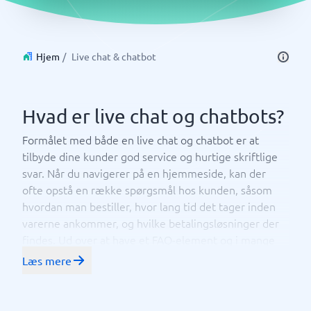
Hjem
/
Live chat & chatbot
Hvad er live chat og chatbots?
Formålet med både en live chat og chatbot er at
tilbyde dine kunder god service og hurtige skriftlige
svar. Når du navigerer på en hjemmeside, kan der
ofte opstå en række spørgsmål hos kunden, såsom
hvordan man bestiller, hvor lang tid det tager inden
varerne ankommer, og hvilke betalingsløsninger der
findes. Ud over at have et FAQ-element og i mange
tilfælde telefonisk kundeservice, anbefales en chat.
Læs mere
Men hvad er en live chat og en chatbot?
– Lader dit personale besvare spørgsmål fra
Livechat