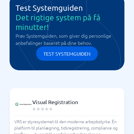
Test Systemguiden
Det rigtige system på få
minutter!
Prøv Systemguiden, som giver dig personlige
anbefalinger baseret på dine behov.
TEST SYSTEMGUIDEN
Visual Registration
VRS er styresystemet til den moderne arbejdsstyrke. Én
platform til planlægning, tidsregistrering, compliance og