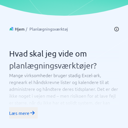
Hjem
/
Planlægningsværktøj
Hvad skal jeg vide om
planlægningsværktøjer?
Mange virksomheder bruger stadig Excel-ark,
regneark el håndskrevne lister og kalendere til at
administrere og håndtere deres tidsplaner. Det er der
ikke noget i vejen med – men risikoen for at lave fejl
er større, når du ikke har et solidt system, der kan
automatisere processerne. Ved at tage springet og
Læs mere
- også kaldet
investere i et planlægningsværktøj
workforce management system (WMS) får du ikke