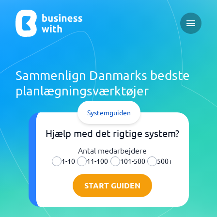
Open ma
Sammenlign Danmarks bedste
planlægningsværktøjer
Systemguiden
Hjælp med det rigtige system?
Antal medarbejdere
1-10
11-100
101-500
500+
START GUIDEN