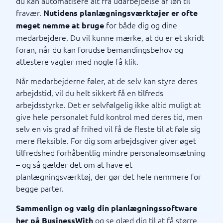
du kan automatisere alt fra udarbejdelse af løn til
fravær.
Nutidens planlægningsværktøjer er ofte
for både dig og dine
meget nemme at bruge
medarbejdere. Du vil kunne mærke, at du er et skridt
foran, når du kan forudse bemandingsbehov og
attestere vagter med nogle få klik.
Når medarbejderne føler, at de selv kan styre deres
arbejdstid, vil du helt sikkert få en tilfreds
arbejdsstyrke. Det er selvfølgelig ikke altid muligt at
give hele personalet fuld kontrol med deres tid, men
selv en vis grad af frihed vil få de fleste til at føle sig
mere fleksible. For dig som arbejdsgiver giver øget
tilfredshed forhåbentlig mindre personaleomsætning
– og så gælder det om at have et
planlægningsværktøj, der gør det hele nemmere for
begge parter.
Sammenlign og vælg din planlægningssoftware
og se glæd dig til at få større
her på BusinessWith