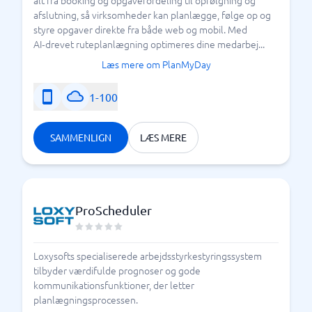
alt fra booking og opgavefordeling til opfølgning og
afslutning, så virksomheder kan planlægge, følge op og
styre opgaver direkte fra både web og mobil. Med
AI‑drevet ruteplanlægning optimeres dine medarbej...
Læs mere om PlanMyDay
1-100
SAMMENLIGN
LÆS MERE
ProScheduler
Loxysofts specialiserede arbejdsstyrkestyringssystem
tilbyder værdifulde prognoser og gode
kommunikationsfunktioner, der letter
planlægningsprocessen.