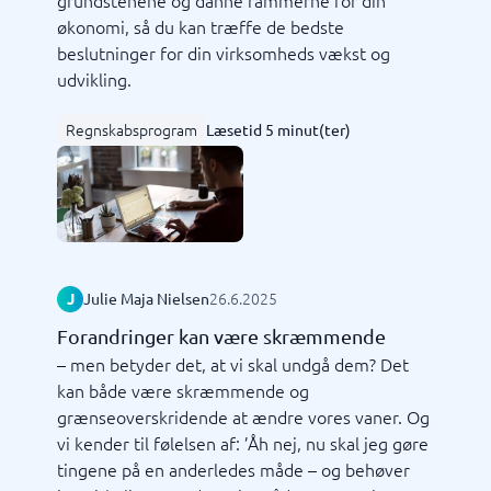
grundstenene og danne rammerne for din
økonomi, så du kan træffe de bedste
beslutninger for din virksomheds vækst og
udvikling.
Regnskabsprogram
Læsetid 5 minut(ter)
26.6.2025
J
Julie Maja Nielsen
Forandringer kan være skræmmende
– men betyder det, at vi skal undgå dem? Det
kan både være skræmmende og
grænseoverskridende at ændre vores vaner. Og
vi kender til følelsen af: ’Åh nej, nu skal jeg gøre
tingene på en anderledes måde – og behøver