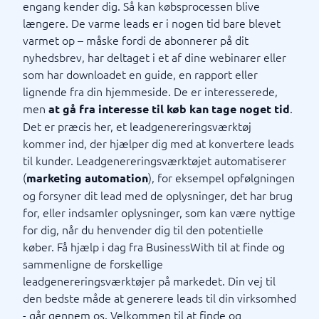
engang kender dig. Så kan købsprocessen blive
længere. De varme leads er i nogen tid bare blevet
varmet op – måske fordi de abonnerer på dit
nyhedsbrev, har deltaget i et af dine webinarer eller
som har downloadet en guide, en rapport eller
lignende fra din hjemmeside. De er interesserede,
men
.
at gå fra interesse til køb kan tage noget tid
Det er præcis her, et leadgenereringsværktøj
kommer ind, der hjælper dig med at konvertere leads
til kunder. Leadgenereringsværktøjet automatiserer
(
), for eksempel opfølgningen
marketing automation
og forsyner dit lead med de oplysninger, det har brug
for, eller indsamler oplysninger, som kan være nyttige
for dig, når du henvender dig til den potentielle
køber. Få hjælp i dag fra BusinessWith til at finde og
sammenligne de forskellige
leadgenereringsværktøjer på markedet. Din vej til
den bedste måde at generere leads til din virksomhed
- går gennem os. Velkommen til at finde og