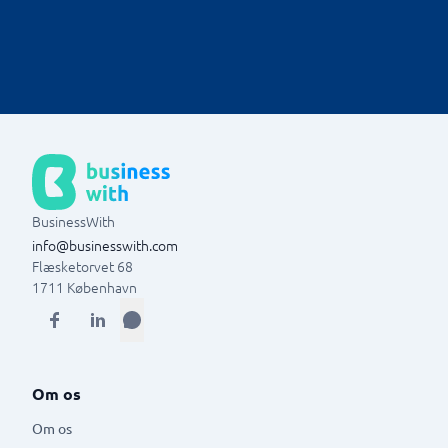
markedsføring via andre kanaler for at generere flere
Tillad værktøjet at reagere på forskellige værdier og
leads og øge salget.
signaler, der kan være interessante for at forbedre
forretningen eller skabe nye muligheder.
BusinessWith
info@businesswith.com
Flæsketorvet 68
1711
København
Om os
Om os