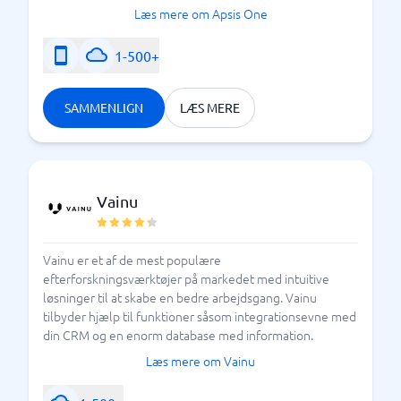
på at sammenligne leadgenereringsværktøjer for at
Læs mere om Apsis One
finde det bedste værktøj til netop din virksomhed.
BusinessWith lister de bedste værktøjer på det
1-500+
danske marked.
SAMMENLIGN
LÆS MERE
Hvordan genererer jeg leads til min virksomhed?
Vainu
Vainu er et af de mest populære
efterforskningsværktøjer på markedet med intuitive
løsninger til at skabe en bedre arbejdsgang. Vainu
tilbyder hjælp til funktioner såsom integrationsevne med
din CRM og en enorm database med information.
Læs mere om Vainu