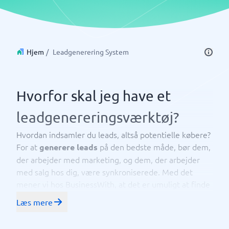
Hjem
/
Leadgenerering System
Hvorfor skal jeg have et
leadgenereringsværktøj?
Hvordan indsamler du leads, altså potentielle købere?
For at
på den bedste måde, bør dem,
generere leads
der arbejder med marketing, og dem, der arbejder
med salg hos dig, være synkroniserede. Med det
mener vi hos BusinessWith, at det er umuligt at finde
interessante leads, hvis du internt ikke har samme idé
Læs mere
om, hvordan den perfekte køber ser ud.
I det næste trin, efter at du har accepteret, vil brug af