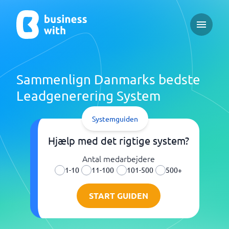
Open ma
Sammenlign Danmarks bedste
Leadgenerering System
Systemguiden
Hjælp med det rigtige system?
Antal medarbejdere
1-10
11-100
101-500
500+
START GUIDEN