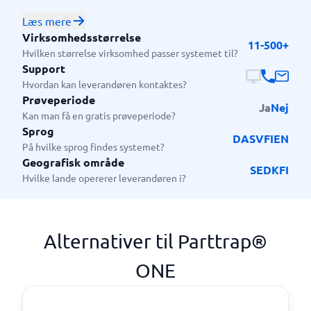
egnet til?
Læs mere
Virksomhedsstørrelse
11-500+
Parttrap One B2B e-commerce er velegnet til B2B-
Hvilken størrelse virksomhed passer systemet til?
virksomheder i forskellige brancher, herunder
Support
produktion, distribution og engroshandel. Ideel til
Hvordan kan leverandøren kontaktes?
virksomheder, der ønsker at forbedre deres digitale
Prøveperiode
Ja
Nej
tilstedeværelse og effektivisere handelsprocesser.
Kan man få en gratis prøveperiode?
Platformen er skalerbar og kan tilpasses for at
Sprog
DA
SV
FI
EN
imødekomme behovene hos virksomheder i
På hvilke sprog findes systemet?
Geografisk område
forskellige størrelser, og er derfor godt egnet til de
SE
DK
FI
Hvilke lande opererer leverandøren i?
fleste virksomheder.
Alternativer til Parttrap®
ONE