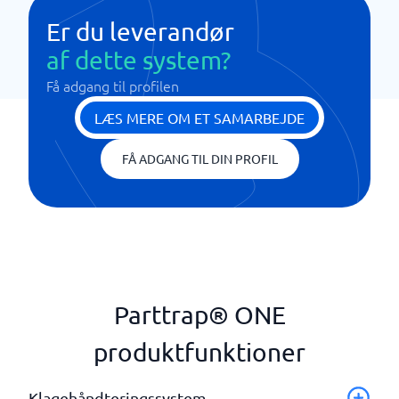
Er du leverandør
af dette system?
Få adgang til profilen
LÆS MERE OM ET SAMARBEJDE
FÅ ADGANG TIL DIN PROFIL
Parttrap® ONE
produktfunktioner
Klagehåndteringssystem