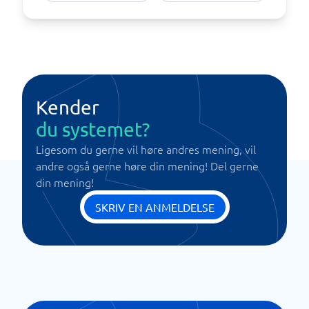
Kender
du systemet?
Ligesom du gerne vil høre andres mening, vil
andre også gerne høre din mening! Del gerne
din mening!
SKRIV EN ANMELDELSE