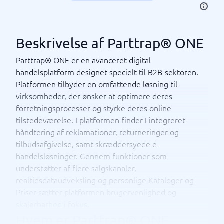
Beskrivelse af Parttrap® ONE
Parttrap® ONE er en avanceret digital
handelsplatform designet specielt til B2B-sektoren.
Platformen tilbyder en omfattende løsning til
virksomheder, der ønsker at optimere deres
forretningsprocesser og styrke deres online
tilstedeværelse. I platformen finder I integreret
håndtering af reklamationer, returneringer og
tilbudsafgivelse, samt skræddersyede e-
handelsløsninger. Gennem funktioner som
understøtter af flere salgskanaler,
realtidsdataudveksling og personlige Kataloger og
Priser sætter platformen brugervenlighed og
skalerbarhed i fokus.
Hvem er Parttrap® ONE