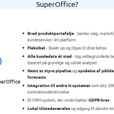
SuperOffice?
- Samler salg, market
Bred produktportefølje
kundeservice i én platform
- Skalér op og tilpas til dine behov
Fleksibel
- tag velbegrundede b
Alle kundedata ét sted
baseret på grundige og valide analyser
og
Nemt at styre pipeline
opnåelse af pålide
forecasts
perOffice
som eks. ERP
Integration til andre it-systemer
kontraktunderskrivelse
Et CRM-system, der understøtter
GDPR-krav
og adgang til danske ek
Lokal tilstedeværelse