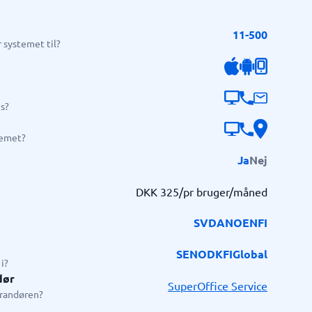
Telefoncentral & erhvervstelefoni
11-500
Erhvervstelefoni
 systemet til?
IP-telefoni
s?
temet?
Ja
Nej
DKK 325/pr bruger/måned
SV
DA
NO
EN
FI
SE
NO
DK
FI
Global
i?
dør
SuperOffice Service
erandøren?