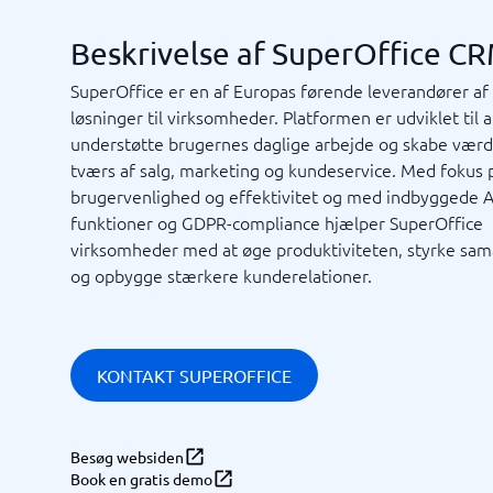
Markedsføring og kommunikation
Rekrutt
Beskrivelse af SuperOffice C
Marketinganalyse
Mediebank
Værktøj medieovervågning
PR-værktøjer
ATS-syst
SuperOffice er en af Europas førende leverandører a
SEO-værktøjer
Rekrutte
løsninger til virksomheder. Platformen er udviklet til a
E-mail markedsføring
Eventsystem
understøtte brugernes daglige arbejde og skabe værd
Markedsføringsværktøj
tværs af salg, marketing og kundeservice. Med fokus 
Marketing automation-system
brugervenlighed og effektivitet og med indbyggede A
Se alle 9 →
funktioner og GDPR-compliance hjælper SuperOffice
virksomheder med at øge produktiviteten, styrke sam
og opbygge stærkere kunderelationer.
Tid & projekter
Virksom
Projektledelsessystem
Projektstyringsværktøj
Ressourceplanlægning
Tidsregistrering app
Tidsregistreringssystem
Vagtplanlægningssystem
Fleet m
Journal
Rejsebes
RPA-sys
TMS-sy
Virksom
BPM-system
Styrings
Field service
Intranet
Ordrehåndteringssystem
Processt
KONTAKT SUPEROFFICE
Ordrestyringssystem
Procesvæ
Planlægningsværktøj
VMS-plat
Proceskortlægningsværktøjer
AML-sys
Besøg websiden
Se alle 12 →
Se alle 12
Book en gratis demo