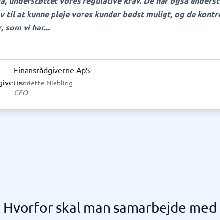
a, understøttet vores regulative krav. De har også underst
v til at kunne pleje vores kunder bedst muligt, og de kontr
, som vi har...
Finansrådgiverne ApS
Henriette Niebling
CFO
Hvorfor skal man samarbejde med