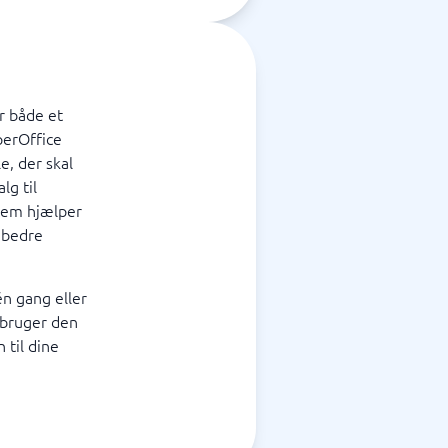
r både et
perOffice
e, der skal
lg til
stem hjælper
 bedre
n gang eller
 bruger den
 til dine