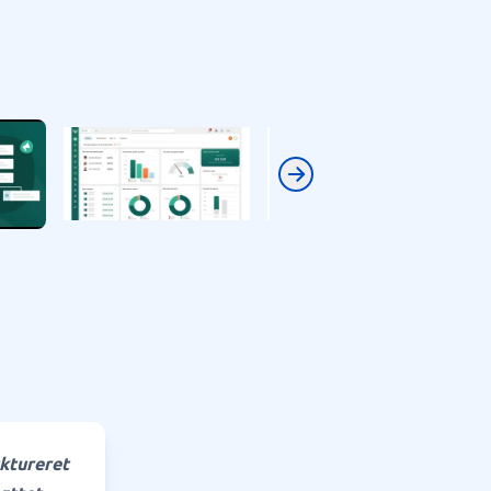
Next
uktureret