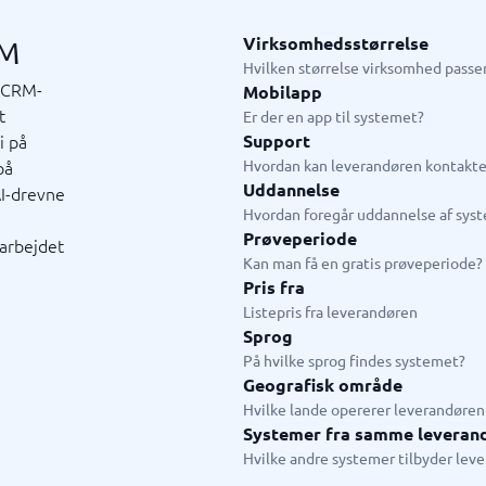
ering & ATS
Sagsbehandling
Virksomhedsstørrelse
RM
Kundesystem
Kundeundersøgelser værktøj
Ticketsystem
em
Sagsstyringssystem
Hvilken størrelse virksomhed passer
f CRM-
ringssystem
Ejendomssystem
Mobilapp
t
Afvigelseshåndtering
Er der en app til systemet?
Helpdesksystem
i på
Support
Klagehåndteringssystem
på
Hvordan kan leverandøren kontakte
Kundeservicesystem
Uddannelse
I-drevne
Hvordan foregår uddannelse af sys
Se alle 9 →
Prøveperiode
arbejdet
Kan man få en gratis prøveperiode?
hed- & ledelsessystem
Pris fra
Listepris fra leverandøren
anagement-system
system
tillingssystem
tem
stem
hedssystem
system
Sprog
På hvilke sprog findes systemet?
yringssystem
Geografisk område
rktøjer
Hvilke lande opererer leverandøren 
form
Systemer fra samme leveran
tem
Hvilke andre systemer tilbyder lev
 →