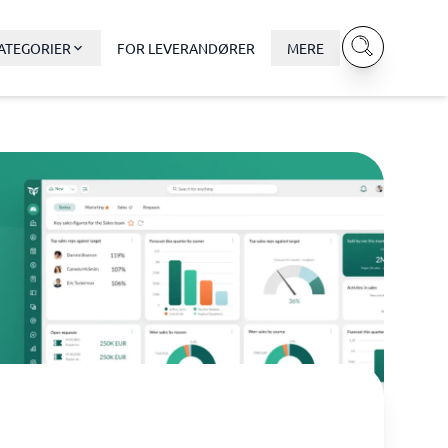
ATEGORIER
FOR LEVERANDØRER
MERE
Data & Analyse
BI-værktøj
Budget- og prognoseværktøjer
Budgetværktøj
Digital asset management-system
Finansiel rapportering
e
Integrationsplatform