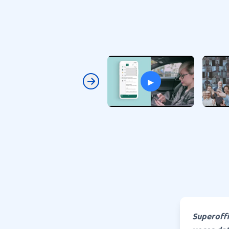
▸
Previous
Superoffi