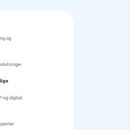
ing og
eslutninger
lige
 og digital
sperter