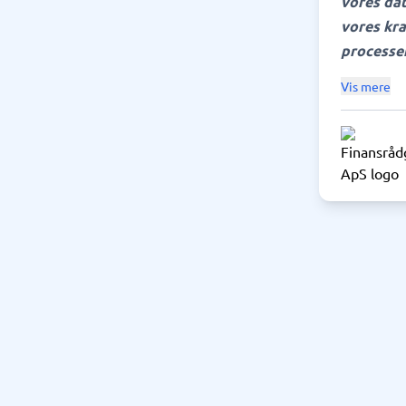
vores dat
vores kra
processer
Vis mere