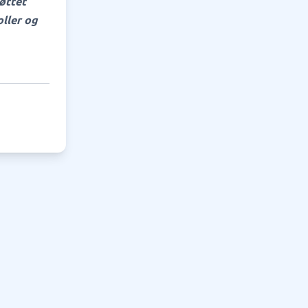
øttet
oller og