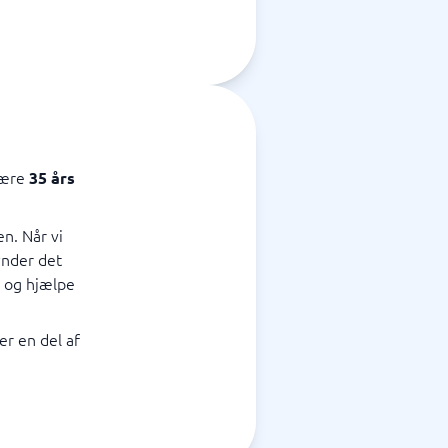
være
35 års
n. Når vi
ynder det
n og hjælpe
er en del af