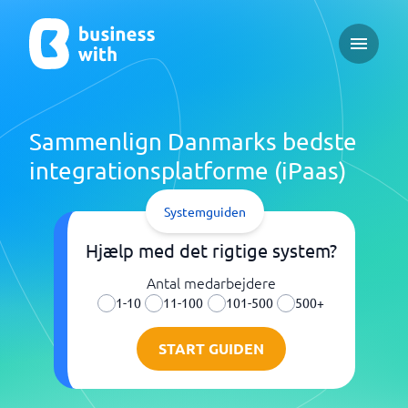
Open ma
Sammenlign Danmarks bedste
integrationsplatforme (iPaas)
Systemguiden
Hjælp med det rigtige system?
Antal medarbejdere
1-10
11-100
101-500
500+
START GUIDEN