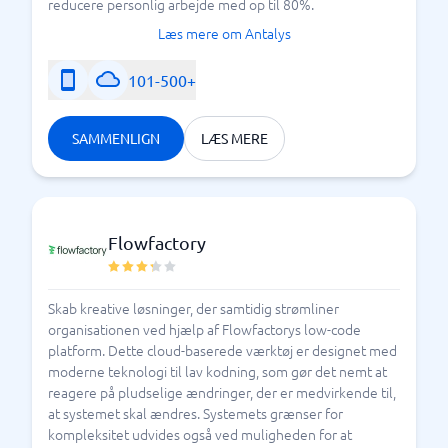
system ikke kan forbindes? Disse udfordringer løser
reducere personlig arbejde med op til 80%.
integrationsplatformen, der samtidig fungerer som
Læs mere om Antalys
hub, tolk eller knudepunkt, der sikrer, at systemerne
taler samme sprog og kan kommunikere – og at alle
101-500+
processer er automatiserede.
Hvad er den
for din
bedste integrationsplatform
SAMMENLIGN
LÆS MERE
virksomhed? Hvorfor ikke lave en sammenligning? At
implementere en integrationsplatform er noget, de
fleste kun ønsker at gøre én gang, så BusinessWiths
råd er, at du sammenligner de forskellige
Flowfactory
integrationsplatforme, før du træffer dit valg. Vores
guide gør det nemmere at finde den rigtige – du er
velkommen til at gå i gang med at bruge den med det
Skab kreative løsninger, der samtidig strømliner
organisationen ved hjælp af Flowfactorys low-code
samme.
platform. Dette cloud-baserede værktøj er designet med
moderne teknologi til lav kodning, som gør det nemt at
reagere på pludselige ændringer, der er medvirkende til,
Tre ting, du bør tænke på, inden du vælger
at systemet skal ændres. Systemets grænser for
integrationsplatform
kompleksitet udvides også ved muligheden for at