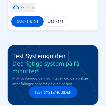
11-500+
SAMMENLIGN
LÆS MERE
Test Systemguiden
Det rigtige system på få
minutter!
Prøv Systemguiden, som giver dig personlige
anbefalinger baseret på dine behov.
TEST SYSTEMGUIDEN