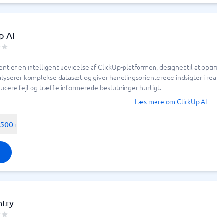
p AI
ent er en intelligent udvidelse af ClickUp-platformen, designet til at o
alyserer komplekse datasæt og giver handlingsorienterede indsigter i rea
ducere fejl og træffe informerede beslutninger hurtigt.
Læs mere om ClickUp AI
-500+
ntry