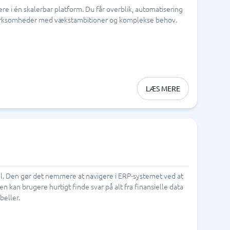
i én skalerbar platform. Du får overblik, automatisering
Telefoncentral & erhvervstelefoni
or virksomheder med vækstambitioner og komplekse behov.
Erhvervstelefoni
IP-telefoni
LÆS MERE
al. Den gør det nemmere at navigere i ERP-systemet ved at
n kan brugere hurtigt finde svar på alt fra finansielle data
beller.