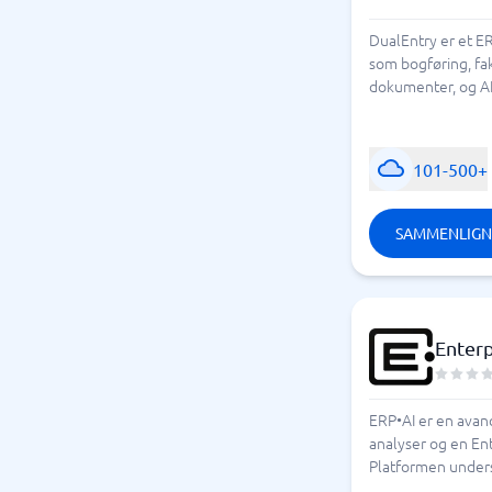
DualEntry er et E
som bogføring, fa
dokumenter, og AI
101-500+
SAMMENLIGN
Enterp
ERP•AI er en avanc
analyser og en Ent
Platformen underst