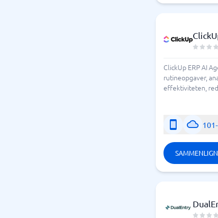
ClickU
ClickUp ERP AI Ag
rutineopgaver, an
effektiviteten, re
101
SAMMENLIGN
DualE