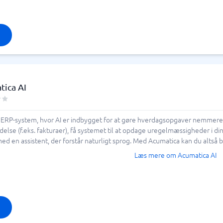
tica AI
t ERP-system, hvor AI er indbygget for at gøre hverdagsopgaver nemmer
e (f.eks. fakturaer), få systemet til at opdage uregelmæssigheder i dine 
ed en assistent, der forstår naturligt sprog. Med Acumatica kan du altså br
Læs mere om Acumatica AI