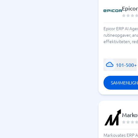
Epicor
Epicor ERP AI Agen
rutineopgaver, an
effektiviteten, re
101-500+
SAMMENLIGN
Marko
Markovates ERP AI