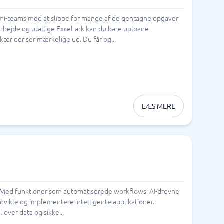
mi-teams med at slippe for mange af de gentagne opgaver
rbejde og utallige Excel-ark kan du bare uploade
er der ser mærkelige ud. Du får og...
LÆS MERE
en. Med funktioner som automatiserede workflows, AI-drevne
udvikle og implementere intelligente applikationer.
over data og sikke...