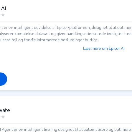
 AI
t er en intelligent udvidelse af Epicor-platformen, designet til at opti
alyserer komplekse datasæt og giver handlingsorienterede indsigter i rea
ducere fejl og træffe informerede beslutninger hurtigt.
Læs mere om Epicor AI
vate
 Agent er en intelligent løsning designet til at automatisere og optimer