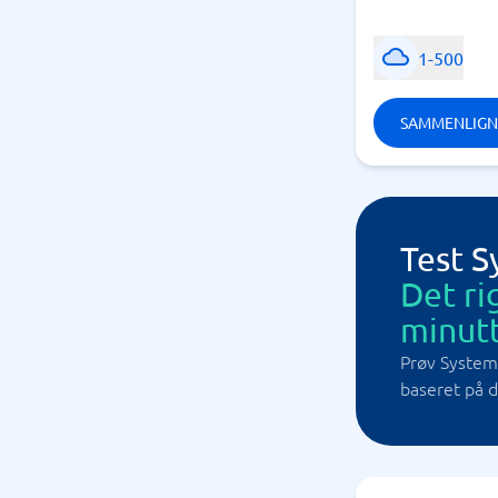
1-500
SAMMENLIGN
Test 
Det ri
minutt
Prøv System
baseret på 