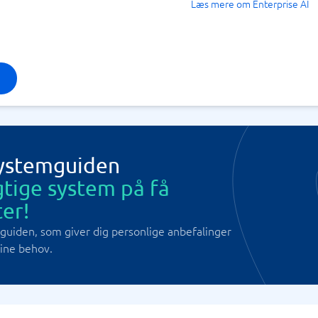
Læs mere om Enterprise AI
Systemguiden
gtige system på få
er!
guiden, som giver dig personlige anbefalinger
dine behov.