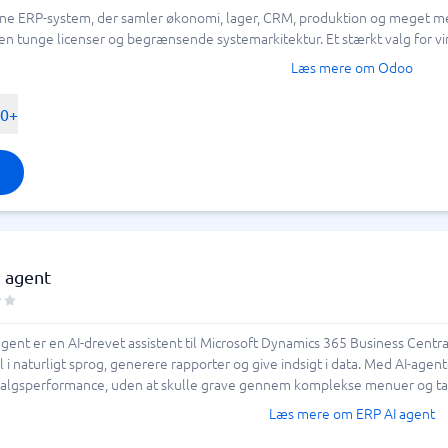
 AI ERP?
e ERP-system, der samler økonomi, lager, CRM, produktion og meget mere 
ering & ATS
Sagsbehandling
 uden tunge licenser og begrænsende systemarkitektur. Et stærkt valg f
rstå virksomhedens behov, størrelse og
Kundesystem
Kundeundersøgelser værktøj
Ticketsystem
em
Sagsstyringssystem
Læs mere om Odoo
agerstyring, økonomi eller HR – der kan
ringssystem
Ejendomssystem
nger, der tilbyder
prædiktiv analyse,
Afvigelseshåndtering
00+
Helpdesksystem
Klagehåndteringssystem
gervenlighed og integrationsmuligheder.
Kundeservicesystem
 systemer som CRM, HRM og
Se alle 9 →
ing med en skalerbar arkitektur, så den
hed- & ledelsessystem
skinlæring, naturlig sprogbehandling
 agent
anagement-system
system
tillingssystem
tem
stem
hedssystem
 bør kunne dokumentere datasikkerhed,
system
ertanmeldelser og sammenligne
yringssystem
r passer bedst til virksomhedens behov.
gent er en AI-drevet assistent til Microsoft Dynamics 365 Business Centr
rktøjer
i naturligt sprog, generere rapporter og give indsigt i data. Med AI-agente
intelligens med nem anvendelighed, og
l salgsperformance, uden at skulle grave gennem komplekse menuer og ta
form
lutningskraft.
tem
Læs mere om ERP AI agent
 →