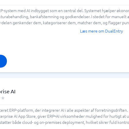
RP-system med AI indbygget som en central del. Systemet hjælper økono
kturabehandling, bankafstemning og godkendelser. I stedet for manuelt a
-delen genkender dem, kategoriserer dem, matcher dem, og flagger punkt
Læs mere om DualEntry
rise AI
eret ERP-platform, der integrerer AI i alle aspekter af forretningsdrift
erprise AI App Store, giver ERP•AI virksomheder mulighed for hurtigt at 
øtter både cloud- og on-premises deployment, hvilket sikrer fuld kontrol 