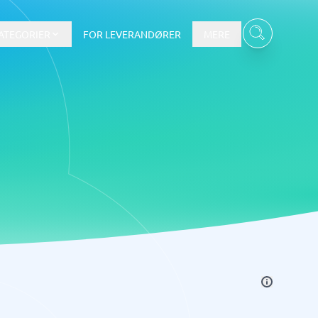
ATEGORIER
FOR LEVERANDØRER
MERE
Data & Analyse
BI-værktøj
Budget- og prognoseværktøjer
Budgetværktøj
Digital asset management-system
Finansiel rapportering
e
Integrationsplatform