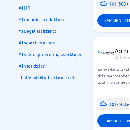
101-500+
Sammenlign forskellige AI ERP
AI HR
AI indholdsproduktion
SAMMENLIGN
AI Legal assistants
AI search engines
Acuma
AI video genereringsværktøjer
AI-værktøjer
Acumatica AI er e
dokumentgenkendels
LLM Visibility Tracking Tools
til ERP-systemet m
101-500+
SAMMENLIGN