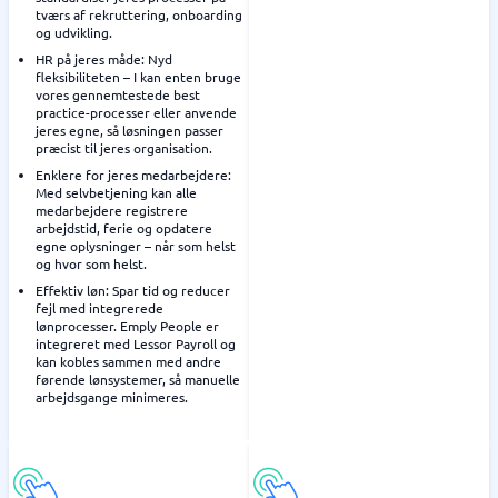
tværs af rekruttering, onboarding
og udvikling.
HR på jeres måde: Nyd
fleksibiliteten – I kan enten bruge
vores gennemtestede best
practice-processer eller anvende
jeres egne, så løsningen passer
præcist til jeres organisation.
Enklere for jeres medarbejdere:
Med selvbetjening kan alle
medarbejdere registrere
arbejdstid, ferie og opdatere
egne oplysninger – når som helst
og hvor som helst.
Effektiv løn: Spar tid og reducer
fejl med integrerede
lønprocesser. Emply People er
integreret med Lessor Payroll og
kan kobles sammen med andre
førende lønsystemer, så manuelle
arbejdsgange minimeres.