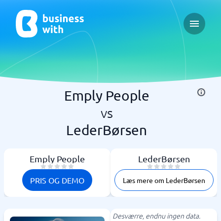
Open ma
Emply People
vs
LederBørsen
Emply People
LederBørsen
PRIS OG DEMO
Læs mere om LederBørsen
Desværre, endnu ingen data.