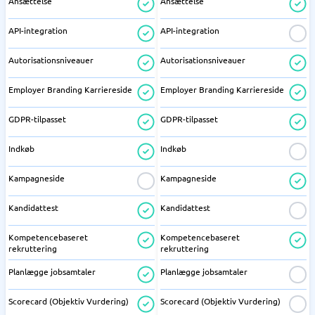
Ansættelse
Ansættelse
API-integration
API-integration
Autorisationsniveauer
Autorisationsniveauer
Employer Branding Karriereside
Employer Branding Karriereside
GDPR-tilpasset
GDPR-tilpasset
Indkøb
Indkøb
Kampagneside
Kampagneside
Kandidattest
Kandidattest
Kompetencebaseret
Kompetencebaseret
rekruttering
rekruttering
Planlægge jobsamtaler
Planlægge jobsamtaler
Scorecard (Objektiv Vurdering)
Scorecard (Objektiv Vurdering)