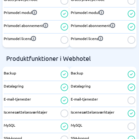
Prismodel modul
Prismodel modul
Prismodel abonnement
Prismodel abonnement
Prismodel licens
Prismodel licens
Produktfunktioner i Webhotel
Backup
Backup
Datalagring
Datalagring
E-mail-tjenester
E-mail-tjenester
Iscenesættelsesværktøjer
Iscenesættelsesværktøjer
MySQL
MySQL
SSH-konsol
SSH-konsol