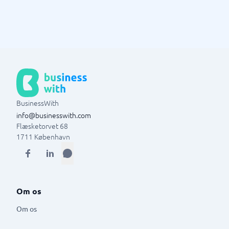
BusinessWith
info@businesswith.com
Flæsketorvet 68
1711
København
Om os
Om os