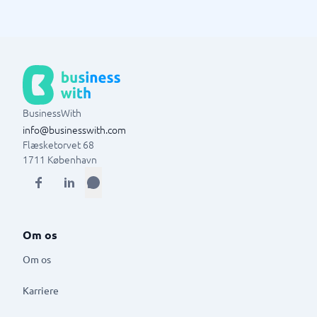
BusinessWith
info@businesswith.com
Flæsketorvet 68
1711
København
Om os
Om os
Karriere