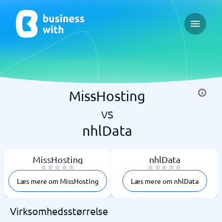
Open ma
MissHosting
vs
nhlData
MissHosting
nhlData
Læs mere om MissHosting
Læs mere om nhlData
Virksomhedsstørrelse