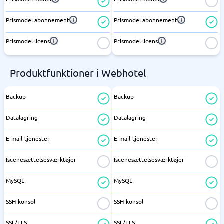
Prismodel abonnement
Prismodel abonnement
Prismodel licens
Prismodel licens
Produktfunktioner i Webhotel
Backup
Backup
Datalagring
Datalagring
E-mail-tjenester
E-mail-tjenester
Iscenesættelsesværktøjer
Iscenesættelsesværktøjer
MySQL
MySQL
SSH-konsol
SSH-konsol
SSL/TLS
SSL/TLS