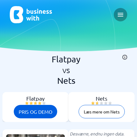
Open ma
Flatpay
vs
Nets
Flatpay
Nets
PRIS OG DEMO
Læs mere om Nets
Desværre, endnu ingen data.