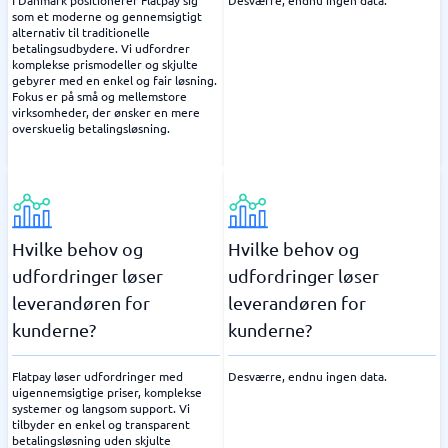
I Danmark positionerer Flatpay sig
Desværre, endnu ingen data.
som et moderne og gennemsigtigt
alternativ til traditionelle
betalingsudbydere. Vi udfordrer
komplekse prismodeller og skjulte
gebyrer med en enkel og fair løsning.
Fokus er på små og mellemstore
virksomheder, der ønsker en mere
overskuelig betalingsløsning.
Hvilke behov og
Hvilke behov og
udfordringer løser
udfordringer løser
leverandøren for
leverandøren for
kunderne?
kunderne?
Flatpay løser udfordringer med
Desværre, endnu ingen data.
uigennemsigtige priser, komplekse
systemer og langsom support. Vi
tilbyder en enkel og transparent
betalingsløsning uden skjulte