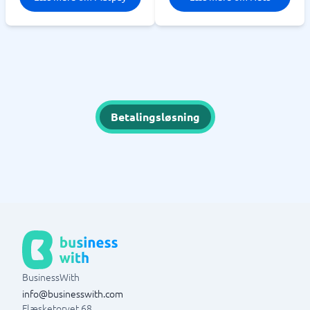
Betalingsløsning
BusinessWith
info@businesswith.com
Flæsketorvet 68