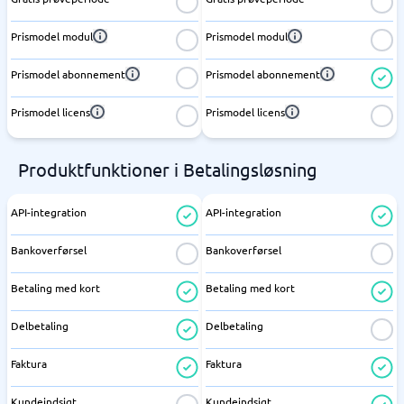
Prismodel modul
Prismodel modul
Prismodel abonnement
Prismodel abonnement
Prismodel licens
Prismodel licens
Produktfunktioner i Betalingsløsning
API-integration
API-integration
Bankoverførsel
Bankoverførsel
Betaling med kort
Betaling med kort
Delbetaling
Delbetaling
Faktura
Faktura
Kundeindsigt
Kundeindsigt