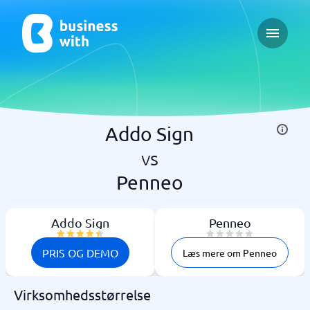
Open ma
Addo Sign
vs
Penneo
Addo Sign
Penneo
PRIS OG DEMO
Læs mere om Penneo
Virksomhedsstørrelse