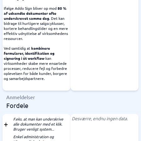
Ifølge Addo Sign bliver op mod
80 %
af udsendte dokumenter ofte
underskrevet samme dag
. Det kan
bidrage til hurtigere salgscyklusser,
kortere behandlingstider og en mere
effektiv udnyttelse af virksomhedens
ressourcer.
Ved samtidig at
kombinere
formularer, identifikation og
signering i ét workflow
kan
virksomheder skabe mere ensartede
processer, reducere fejl og forbedre
oplevelsen for både kunder, borgere
og samarbejdspartnere.
Anmeldelser
Fordele
Desværre, endnu ingen data.
F.eks. at man kan underskrive
alle dokumenter med et klik.
Bruger venligt system...
Enkel administration og