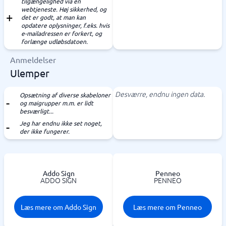
tilgængelighed via en
webtjeneste. Høj sikkerhed, og
det er godt, at man kan
opdatere oplysninger, f.eks. hvis
e-mailadressen er forkert, og
forlænge udløbsdatoen.
Anmeldelser
Ulemper
Desværre, endnu ingen data.
Opsætning af diverse skabeloner
og maigrupper m.m. er lidt
besværligt...
Jeg har endnu ikke set noget,
der ikke fungerer.
Addo Sign
Penneo
ADDO SIGN
PENNEO
Læs mere om Addo Sign
Læs mere om Penneo