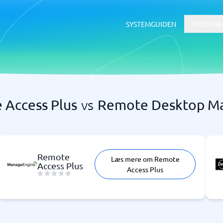
SYSTEMGUIDEN
SYSTEMK
 Access Plus
vs
Remote Desktop M
CRM og salgsstøtte
 genereringsværktøjer
øjer
bility Tracking Tools
Tilbudsværktøj
ts
CRM
CRM til Field sales
Leadgenerering System
Remote
Læs mere om Remote
ldsproduktion
Prospekteringsværktøjer
Access Plus
Access Plus
assistants
Salgsstøttesystem
 engines
Subscription management softwar
→
Se alle 7 →