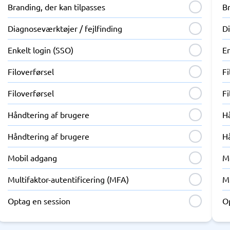
Branding, der kan tilpasses
Br
Diagnoseværktøjer / fejlfinding
Di
Enkelt login (SSO)
En
Filoverførsel
Fi
Filoverførsel
Fi
Håndtering af brugere
H
Håndtering af brugere
H
Mobil adgang
M
Multifaktor-autentificering (MFA)
Mu
Optag en session
O