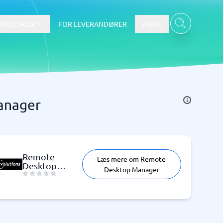
ATEGORIER
FOR LEVERANDØRER
MERE
anager
Data & Analyse
BI-værktøj
Budget- og prognoseværktøjer
Budgetværktøj
Remote
Læs mere om Remote
Digital asset management-system
Desktop
Desktop Manager
Finansiel rapportering
Manager
e
Integrationsplatform