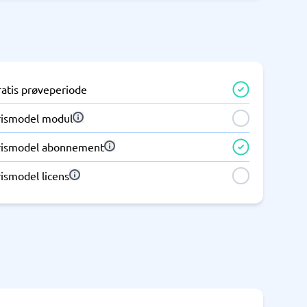
Telefoncentral & erhvervstelefoni
Erhvervstelefoni
IP-telefoni
ratis prøveperiode
rismodel modul
rismodel abonnement
ismodel licens