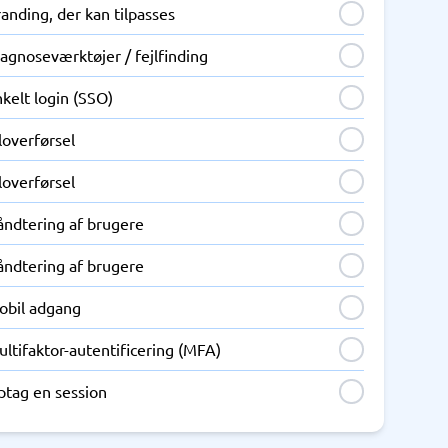
anding, der kan tilpasses
agnoseværktøjer / fejlfinding
kelt login (SSO)
loverførsel
loverførsel
åndtering af brugere
åndtering af brugere
obil adgang
ltifaktor-autentificering (MFA)
ptag en session