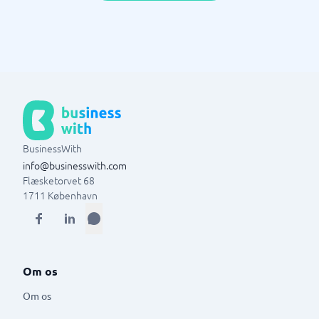
BusinessWith
info@businesswith.com
Flæsketorvet 68
1711
København
Om os
Om os