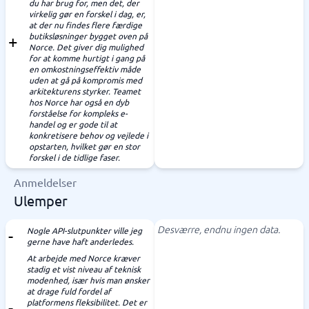
du har brug for, men det, der
virkelig gør en forskel i dag, er,
at der nu findes flere færdige
butiksløsninger bygget oven på
Norce. Det giver dig mulighed
for at komme hurtigt i gang på
en omkostningseffektiv måde
uden at gå på kompromis med
arkitekturens styrker. Teamet
hos Norce har også en dyb
forståelse for kompleks e-
handel og er gode til at
konkretisere behov og vejlede i
opstarten, hvilket gør en stor
forskel i de tidlige faser.
Anmeldelser
Ulemper
Desværre, endnu ingen data.
Nogle API-slutpunkter ville jeg
gerne have haft anderledes.
At arbejde med Norce kræver
stadig et vist niveau af teknisk
modenhed, især hvis man ønsker
at drage fuld fordel af
platformens fleksibilitet. Det er