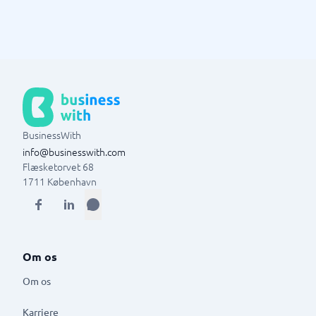
BusinessWith
info@businesswith.com
Flæsketorvet 68
1711
København
Om os
Om os
Karriere