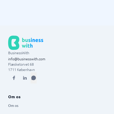
BusinessWith
info@businesswith.com
Flæsketorvet 68
1711
København
Om os
Om os