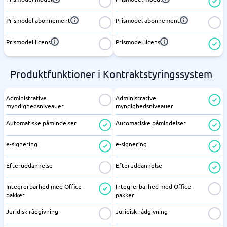
Prismodel abonnement
Prismodel abonnement
Prismodel licens
Prismodel licens
Produktfunktioner i Kontraktstyringssystem
Administrative
Administrative
myndighedsniveauer
myndighedsniveauer
Automatiske påmindelser
Automatiske påmindelser
e-signering
e-signering
Efteruddannelse
Efteruddannelse
Integrerbarhed med Office-
Integrerbarhed med Office-
pakker
pakker
Juridisk rådgivning
Juridisk rådgivning