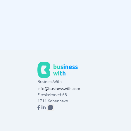
BusinessWith
info@businesswith.com
Flæsketorvet 68
1711
København