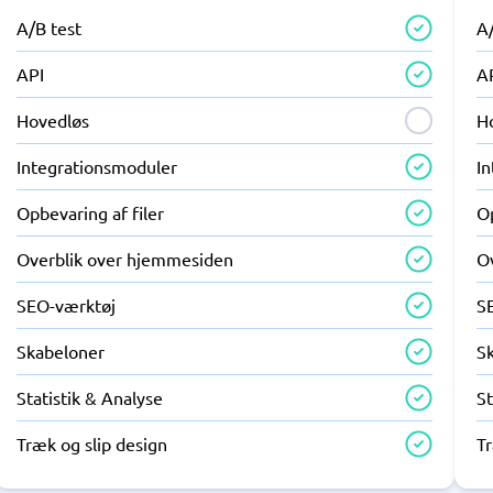
A/B test
A
API
A
Hovedløs
H
Integrationsmoduler
I
Opbevaring af filer
Op
Overblik over hjemmesiden
O
SEO-værktøj
S
Skabeloner
S
Statistik & Analyse
St
Træk og slip design
Tr