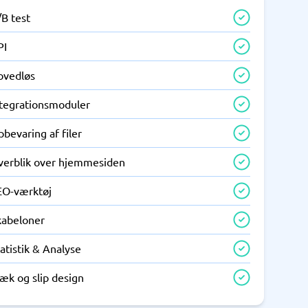
/B test
PI
ovedløs
ntegrationsmoduler
bevaring af filer
verblik over hjemmesiden
EO-værktøj
kabeloner
atistik & Analyse
æk og slip design