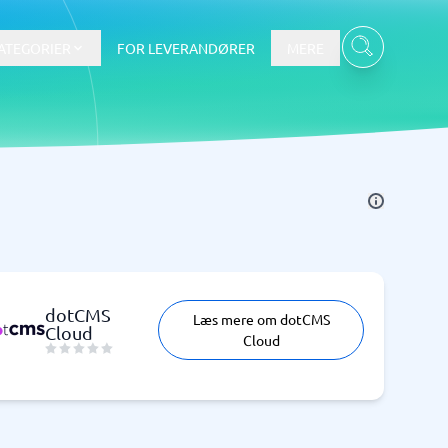
ATEGORIER
FOR LEVERANDØRER
MERE
Data & Analyse
BI-værktøj
Budget- og prognoseværktøjer
Budgetværktøj
dotCMS
Læs mere om dotCMS
Digital asset management-system
Cloud
Cloud
Finansiel rapportering
e
Integrationsplatform