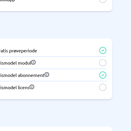
Telefoncentral & erhvervstelefoni
Erhvervstelefoni
IP-telefoni
ratis prøveperiode
rismodel modul
rismodel abonnement
ismodel licens