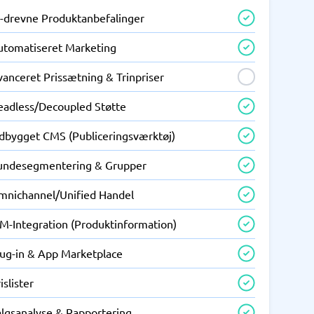
I-drevne Produktanbefalinger
utomatiseret Marketing
anceret Prissætning & Trinpriser
eadless/Decoupled Støtte
ndbygget CMS (Publiceringsværktøj)
undesegmentering & Grupper
mnichannel/Unified Handel
IM-Integration (Produktinformation)
lug-in & App Marketplace
islister
algsanalyse & Rapportering