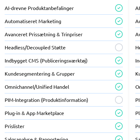
AI-drevne Produktanbefalinger
A
Automatiseret Marketing
A
Avanceret Prissætning & Trinpriser
Av
Headless/Decoupled Støtte
H
Indbygget CMS (Publiceringsværktøj)
I
Kundesegmentering & Grupper
K
Omnichannel/Unified Handel
O
PIM-Integration (Produktinformation)
P
Plug-in & App Marketplace
P
Prislister
Pr
Salgsanalyse & Rapportering
S