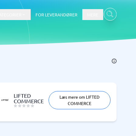
ATEGORIER
FOR LEVERANDØRER
MERE
Data & Analyse
BI-værktøj
Budget- og prognoseværktøjer
Budgetværktøj
LIFTED
Læs mere om LIFTED
Digital asset management-system
COMMERCE
COMMERCE
Finansiel rapportering
e
Integrationsplatform