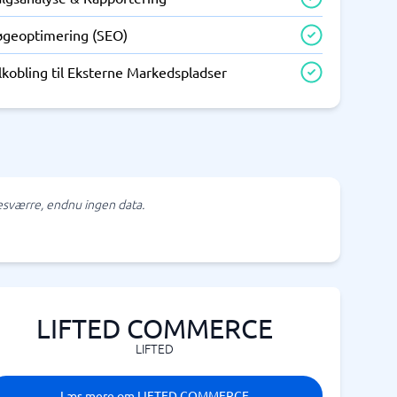
øgeoptimering (SEO)
lkobling til Eksterne Markedspladser
sværre, endnu ingen data.
LIFTED COMMERCE
LIFTED
Læs mere om LIFTED COMMERCE