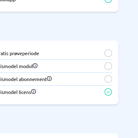
Telefoncentral & erhvervstelefoni
Erhvervstelefoni
IP-telefoni
ratis prøveperiode
rismodel modul
rismodel abonnement
ismodel licens