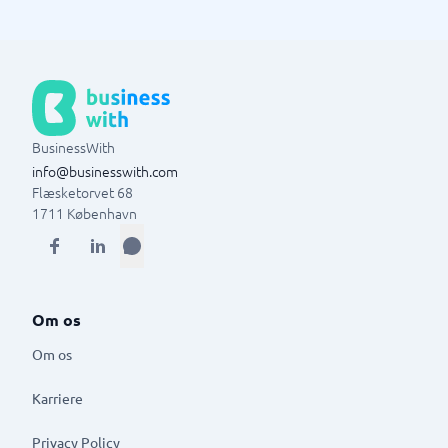
BusinessWith
info@businesswith.com
Flæsketorvet 68
1711
København
Om os
Om os
Karriere
Privacy Policy