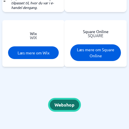
tilpasset til, hvor du var i e-
handel dengang.
Square Online
Wix
SQUARE
WIX
Læs mere om Square
Læs mere om Wix
Online
Webshop