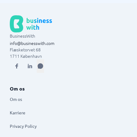
BusinessWith
info@businesswith.com
Flæsketorvet 68
1711
København
Om os
Om os
Karriere
Privacy Policy