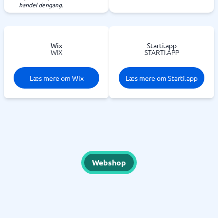
handel dengang.
Wix
Starti.app
WIX
STARTI.APP
Læs mere om Wix
Læs mere om Starti.app
Webshop