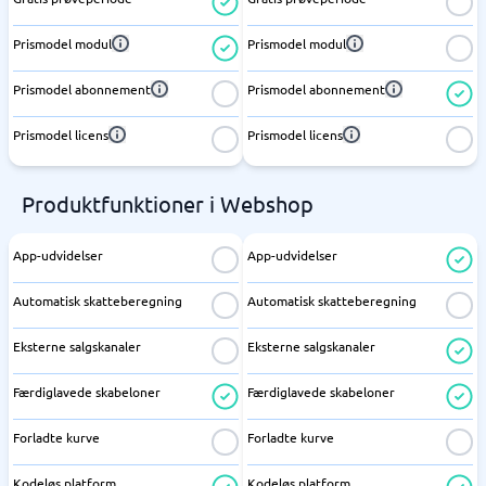
Prismodel modul
Prismodel modul
Prismodel abonnement
Prismodel abonnement
Prismodel licens
Prismodel licens
Produktfunktioner i Webshop
App-udvidelser
App-udvidelser
Automatisk skatteberegning
Automatisk skatteberegning
Eksterne salgskanaler
Eksterne salgskanaler
Færdiglavede skabeloner
Færdiglavede skabeloner
Forladte kurve
Forladte kurve
Kodeløs platform
Kodeløs platform