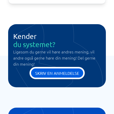
Kender
du systemet?
Ligesom du gerne vil høre andres mening, vil
andre også gerne høre din mening! Del gerne
din mening!
SKRIV EN ANMELDELSE