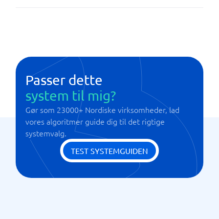
Databeskyttelse og sikkerhed
Naturlig sprog-søgning
Opsummering af retspraksis og lovgivning
Teksttilpasning
Passer dette
system til mig?
Gør som 23000+ Nordiske virksomheder, lad
vores algoritmer guide dig til det rigtige
systemvalg.
TEST SYSTEMGUIDEN