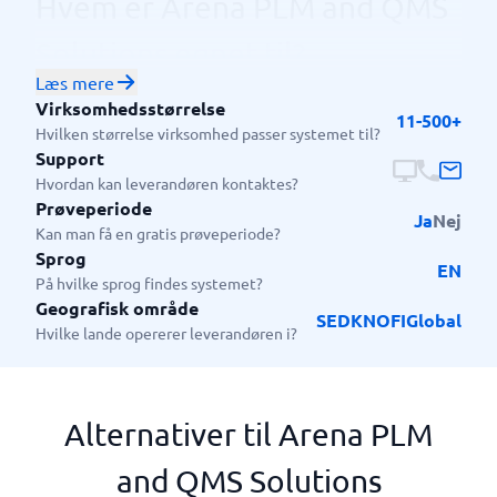
Hvem er Arena PLM and QMS
Solutions egnet til?
Læs mere
Arena PLM & QMS Solutions tilbyder et
Virksomhedsstørrelse
verdensførende system, der bruges af virksomheder
11-500+
Hvilken størrelse virksomhed passer systemet til?
over hele verden. Systemet hjælper med at levere og
Support
fremstille innovative produkter samt muligheden for
Hvordan kan leverandøren kontaktes?
at levere dem til kunderne hurtigt med deres brede
Prøveperiode
Ja
Nej
vifte af hjælpemidler og muligheder.
Kan man få en gratis prøveperiode?
Sprog
EN
På hvilke sprog findes systemet?
Geografisk område
SE
DK
NO
FI
Global
Hvilke lande opererer leverandøren i?
Alternativer til Arena PLM
and QMS Solutions