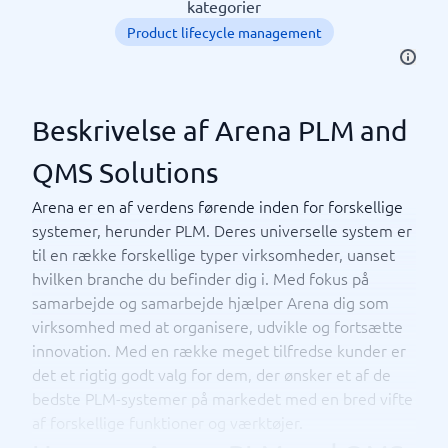
kategorier
Product lifecycle management
Beskrivelse af Arena PLM and
QMS Solutions
Arena er en af ​​verdens førende inden for forskellige
systemer, herunder PLM. Deres universelle system er
til en række forskellige typer virksomheder, uanset
hvilken branche du befinder dig i. Med fokus på
samarbejde og samarbejde hjælper Arena dig som
virksomhed med at organisere, udvikle og fortsætte
innovation. Med en række meget tilfredse kunder er
det et rigtig godt valg for dem, der ønsker et af de
bedste PLM-systemer på markedet med en bred vifte
af forskellige funktioner og værktøjer.