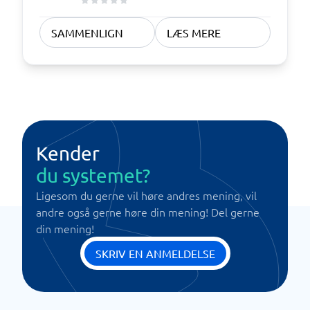
SAMMENLIGN
LÆS MERE
Kender
du systemet?
Ligesom du gerne vil høre andres mening, vil
andre også gerne høre din mening! Del gerne
din mening!
SKRIV EN ANMELDELSE