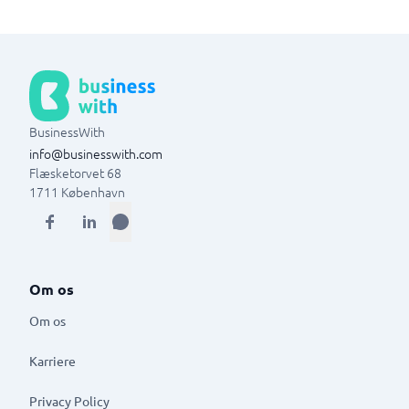
BusinessWith
info@businesswith.com
Flæsketorvet 68
1711
København
Om os
Om os
Karriere
Privacy Policy