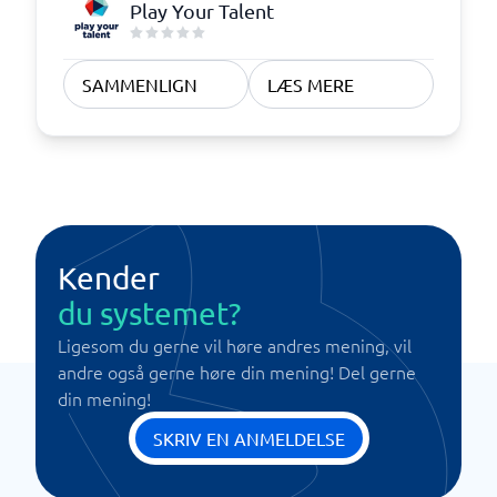
Play Your Talent
SAMMENLIGN
LÆS MERE
Kender
du systemet?
Ligesom du gerne vil høre andres mening, vil
andre også gerne høre din mening! Del gerne
din mening!
SKRIV EN ANMELDELSE