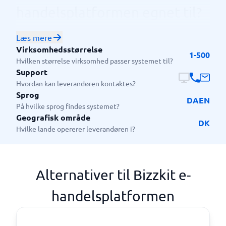
handelsplatformen egnet til?
Denne platform er rettet mod virksomheder, der
Læs mere
ønsker at opbygge en online butik eller forbedre
Virksomhedsstørrelse
deres eksisterende e-handelsløsning. Den er godt
1-500
Hvilken størrelse virksomhed passer systemet til?
egnet til små og mellemstore virksomheder, der
Support
ønsker at sælge deres varer og tjenester online. Det
Hvordan kan leverandøren kontaktes?
kan være alt fra virksomheder inden for detailhandel
Sprog
DA
EN
til B2B-virksomheder, der ønsker at automatisere
På hvilke sprog findes systemet?
deres salgsprocesser og tilbyde en bedre
Geografisk område
DK
kundeoplevelse.
Hvilke lande opererer leverandøren i?
Alternativer til Bizzkit e-
handelsplatformen