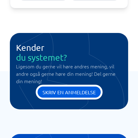
Kender
du systemet?
Ligesom du gerne vil høre andres mening, vil
andre også gerne høre din mening! Del gerne
din mening!
SKRIV EN ANMELDELSE