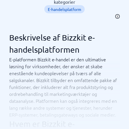
kategorier
E-handelsplatform
Beskrivelse af Bizzkit e-
handelsplatformen
E-platformen Bizzkit e-handel er den ultimative
løsning for virksomheder, der ønsker at skabe
enestående kundeoplevelser på tværs af alle
salgskanaler. Bizzkit tilbyder en omfattende pakke af
funktioner, der inkluderer alt fra produktstyring og
ordrebehandling til marketingværktøjer og
dataanalyse. Platformen kan også integreres med en
lang række andre systemer og tjenester, herunder
ERP-systemer, betalingsgateways og sociale medier.
Hvem er Bizzkit e-