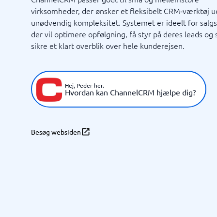
virksomheder, der ønsker et fleksibelt CRM‑værktøj 
Markedsføring og kommunikation
Rekrutt
unødvendig kompleksitet. Systemet er ideelt for salg
Marketinganalyse
Mediebank
Værktøj medieovervågning
PR-værktøjer
ATS-syst
der vil optimere opfølgning, få styr på deres leads og
SEO-værktøjer
Rekrutte
sikre et klart overblik over hele kunderejsen.
E-mail markedsføring
Eventsystem
Markedsføringsværktøj
Marketing automation-system
Hej, Peder her.
Hvordan kan ChannelCRM hjælpe dig?
Se alle 9 →
Tid & projekter
Virksom
Besøg websiden
Projektledelsessystem
Projektstyringsværktøj
Ressourceplanlægning
Tidsregistrering app
Tidsregistreringssystem
Vagtplanlægningssystem
Fleet m
Journal
Rejsebes
RPA-sys
TMS-sy
Virksom
BPM-system
Styrings
Field service
Intranet
Ordrehåndteringssystem
Processt
Ordrestyringssystem
Procesvæ
Planlægningsværktøj
VMS-plat
Proceskortlægningsværktøjer
AML-sys
Se alle 12 →
Se alle 12