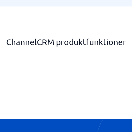
ChannelCRM produktfunktioner
Kundeemnesporing (Lead Track
Lead Score
Pipe management
Rapportering og Salgsprognoser
Salgsoversigt og KPI-Dashboar
Udsendelse af nyhedsbreve
Webbaseret Lead Capture