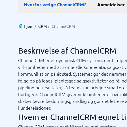
E-Commerce
ERP
Hvorfor vælge ChannelCRM?
Anmeldelser
WMS-sy
E-handelsplatform
Forretni
Betalingsløsning
Lagersty
CMS
Økonomi
Hjem
/
CRM
/
ChannelCRM
PIM-system
Indkøbss
Webshop
ERP-sys
Supply c
Beskrivelse af ChannelCRM
Se alle 7 
ChannelCRM er et dynamisk CRM‑system, der hjælpe
virksomheder med at samle alle kundedata, salgsaktiv
IT og infrastruktur
Kasses
kommunikation på ét sted. Systemet gør det nemmer
Remote desktop system
Bookings
følge op på leads, planlægge salgsaktiviteter og få inds
Cloud as a service
Butiksda
pipeline og resultater, så teams kan arbejde smartere
Low code
Kassesys
hurtigere. ChannelCRM giver virksomheder et overbli
Webhotel
Kassesys
skaber bedre beslutningsgrundlag og gør det lettere a
POS syst
kunderelationer.
POS-sys
Ikke sikker på hvilket system?
Hvem er ChannelCRM egnet ti
Startve
Systemguiden finder den rigtige på få minutter.
ChannelCRM passer godt til små og mellemstore