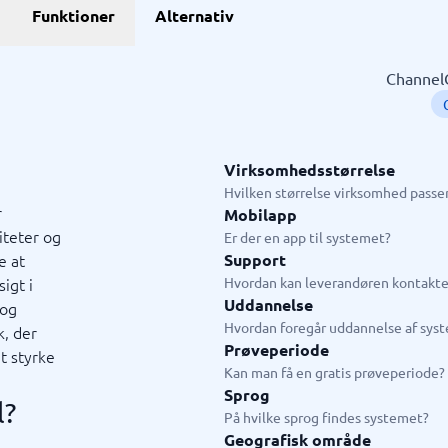
GDPR & compliance
Funktioner
Alternativ
stem
GRC-system
KMA-værktøjer
KYC-system
Sikkerhedsprogram
ngssystemer
Fysiske sikkerhedssystemer
ringssystem
ISMS
ChannelC
system
Compliance-system
ystem
Consent management platform
tem
Databeskyttelse & GDPR
hain management-system
Endpoint security
Virksomhedsstørrelse
→
Se alle 10 →
Hvilken størrelse virksomhed passer
r
Mobilapp
iteter og
ystem
Live chat & chatbot
Er der en app til systemet?
e at
Support
ystem
Chatbot
igt i
Hvordan kan leverandøren kontakte
tasystem
Livechat
Uddannelse
 og
tem
Hvordan foregår uddannelse af sys
k, der
tem butik
Prøveperiode
t styrke
em restaurant
Kan man få en gratis prøveperiode?
tem
Sprog
l?
jledning
På hvilke sprog findes systemet?
Geografisk område