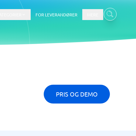
ATEGORIER
FOR LEVERANDØRER
MERE
Data & Analyse
BI-værktøj
Budget- og prognoseværktøjer
Budgetværktøj
PRIS OG DEMO
Digital asset management-system
Finansiel rapportering
e
Integrationsplatform