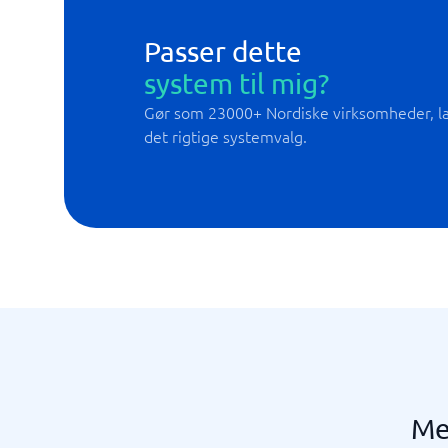
Passer dette
system til mig?
Gør som 23000+ Nordiske virksomheder, lad
det rigtige systemvalg.
Me