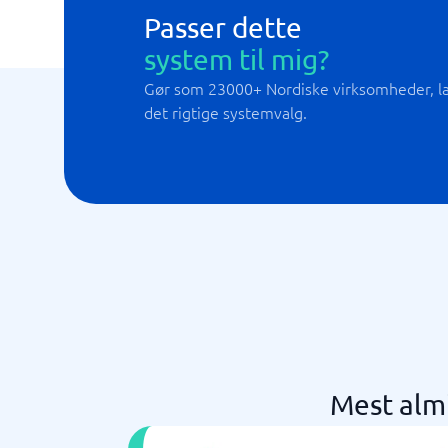
Passer dette
system til mig?
Gør som 23000+ Nordiske virksomheder, lad
det rigtige systemvalg.
Mest alm