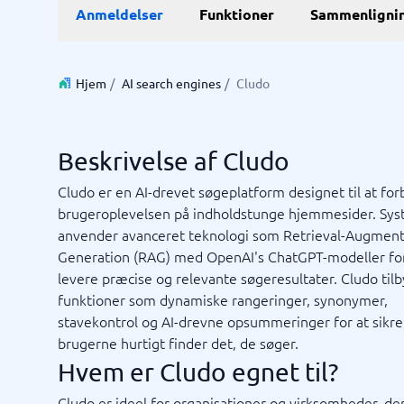
E-Commerce
ERP
Anmeldelser
Funktioner
Sammenligni
WMS-sy
E-handelsplatform
Forretni
Betalingsløsning
Lagersty
CMS
Økonomi
Hjem
/
AI search engines
/
Cludo
PIM-system
Indkøbss
Webshop
ERP-sys
Supply c
Beskrivelse af Cludo
Se alle 7 
Cludo er en AI-drevet søgeplatform designet til at fo
brugeroplevelsen på indholdstunge hjemmesider. Sy
IT og infrastruktur
Kasses
anvender avanceret teknologi som Retrieval-Augmen
Remote desktop system
Bookings
Generation (RAG) med OpenAI's ChatGPT-modeller for
Cloud as a service
Butiksda
levere præcise og relevante søgeresultater. Cludo til
Low code
Kassesys
funktioner som dynamiske rangeringer, synonymer,
Webhotel
Kassesys
stavekontrol og AI-drevne opsummeringer for at sikre,
POS syst
brugerne hurtigt finder det, de søger.
POS-sys
Ikke sikker på hvilket system?
Hvem er Cludo egnet til?
Startve
Systemguiden finder den rigtige på få minutter.
Cludo er ideel for organisationer og virksomheder, de