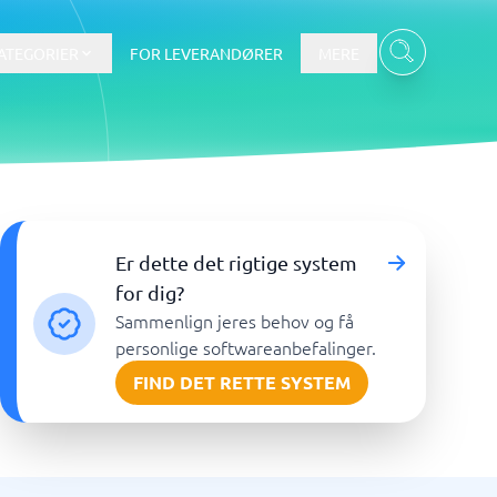
ATEGORIER
FOR LEVERANDØRER
MERE
Data & Analyse
Er dette det rigtige system
BI-værktøj
for dig?
Budget- og prognoseværktøjer
Sammenlign jeres behov og få
Budgetværktøj
personlige softwareanbefalinger.
Digital asset management-system
FIND DET RETTE SYSTEM
Finansiel rapportering
e
Integrationsplatform