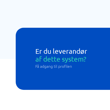
Er du leverandør
af dette system?
Få adgang til profilen