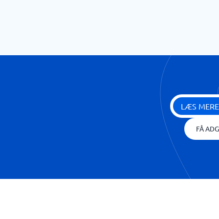
LÆS MERE
FÅ ADG