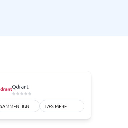
Telefoncentral & erhvervstelefoni
Erhvervstelefoni
IP-telefoni
Qdrant
SAMMENLIGN
LÆS MERE