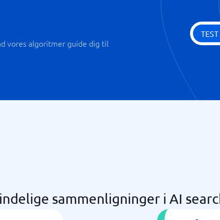
TEST
 vores algoritmer guide dig til
indelige sammenligninger i AI searc