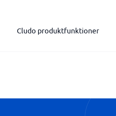
Cludo produktfunktioner
Personalisering og kontekstbev
Sprogunderstøttelse
Søgning i realtid