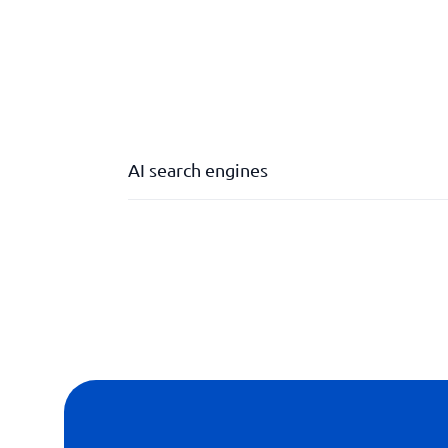
AI search engines
Avancerede søgefiltre
Databeskyttelse
Integration med andre værktøjer
Naturlig sprogbehandling (NLP)