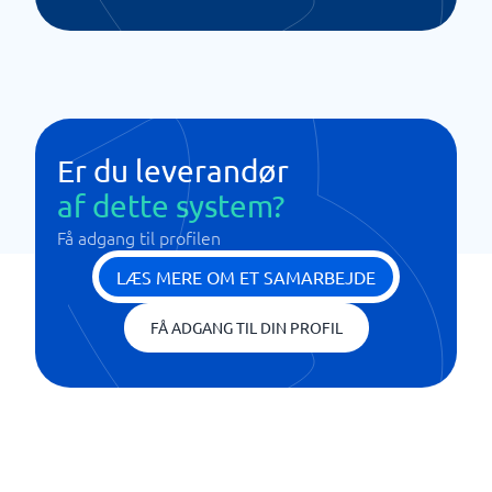
Er du leverandør
af dette system?
Få adgang til profilen
LÆS MERE OM ET SAMARBEJDE
FÅ ADGANG TIL DIN PROFIL