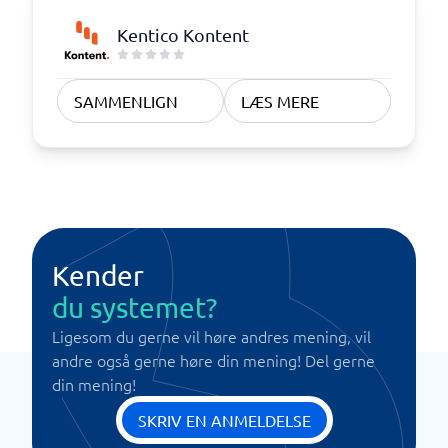
Kentico Kontent
SAMMENLIGN
LÆS MERE
Kender
du systemet?
Ligesom du gerne vil høre andres mening, vil
andre også gerne høre din mening! Del gerne
din mening!
SKRIV EN ANMELDELSE