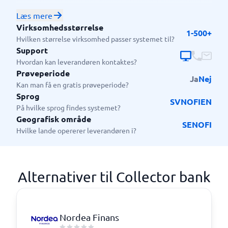
kapital og få adgang til penge bundet på fakturaer til
Læs mere
at investere yderligere i virksomheden. Servicen kan
Virksomhedsstørrelse
1-500+
tilbydes til virksomheder i forskellige brancher og
Hvilken størrelse virksomhed passer systemet til?
størrelser.
Support
Hvordan kan leverandøren kontaktes?
Prøveperiode
Ja
Nej
Kan man få en gratis prøveperiode?
Sprog
SV
NO
FI
EN
På hvilke sprog findes systemet?
Geografisk område
SE
NO
FI
Hvilke lande opererer leverandøren i?
Alternativer til Collector bank
Nordea Finans