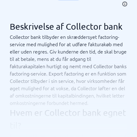
Beskrivelse af Collector bank
Collector bank tilbyder en skræddersyet factoring-
service med mulighed for at udføre fakturakøb med
eller uden regres. Giv kunderne den tid, de skal bruge
til at betale, mens at du får adgang til
fakturakapitalen hurtigt og nemt med Collector banks
factoring-service. Export factoring er en funktion som
Collector tilbyder i sin service, hvor virksomheder får
øget mulighed for at vokse, da Collector løfter en del
af omkostningerne til kapitalbindingen, hvilket letter
omkostningerne forbundet hermed.
Hvem er Collector bank egnet
til?
En service til dem, der ønsker en hurtig omsætning af