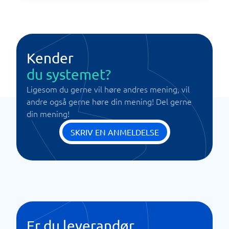
Kender
du systemet?
Ligesom du gerne vil høre andres mening, vil
andre også gerne høre din mening! Del gerne
din mening!
SKRIV EN ANMELDELSE
Er du leverandør