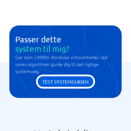
Bankservice
Mine sider
Penge inden for 24 timer
Samlet fakturaforvaltning
Valgfri kreditrisiko
Passer dette
system til mig?
Gør som 23000+ Nordiske virksomheder, lad
vores algoritmer guide dig til det rigtige
systemvalg.
TEST SYSTEMGUIDEN