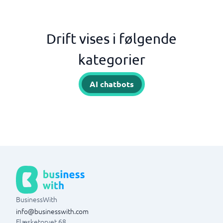
Drift vises i følgende
kategorier
AI chatbots
BusinessWith
info@businesswith.com
Flæsketorvet 68