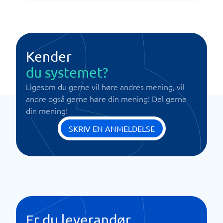
Kender
du systemet?
Ligesom du gerne vil høre andres mening, vil
andre også gerne høre din mening! Del gerne
din mening!
SKRIV EN ANMELDELSE
Er du leverandør