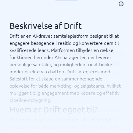
Beskrivelse af Drift
Drift er en AI-drevet samtaleplatform designet til at
engagere besøgende i realtid og konvertere dem til
kvalificerede leads. Platformen tilbyder en række
funktioner, herunder AI-chatagenter, der leverer
personlige samtaler, og muligheden for at booke
møder direkte via chatten. Drift integreres med
Salesloft for at skabe en sammenhængende
oplevelse for både marketing- og salgsteams, hvilket
muliggør tidlig engagement med købere og effektiv
pipeline-opbygning.
Hvem er Drift egnet til?
Drift er designet til virksomheder, der vil arbejde
smartere med salg og kundekontakt ved hjælp af AI-