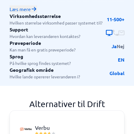
drevne samtaler. Platformen passer særligt godt til
marketing- og salgsteams, der ønsker at engagere
Læs mere
besøgende på deres hjemmeside i realtid, kvalificere
Virksomhedsstørrelse
11-500+
leads automatisk og booke møder uden manuel
Hvilken størrelse virksomhed passer systemet til?
indsats. Drift fungerer godt både for små og
Support
mellemstore virksomheder, der ønsker at skalere
Hvordan kan leverandøren kontaktes?
Prøveperiode
deres salgsindsats, og for større virksomheder, der
Ja
Nej
Kan man få en gratis prøveperiode?
ønsker at effektivisere pipeline management og
Sprog
samarbejde mellem marketing og salg.
EN
På hvilke sprog findes systemet?
Geografisk område
Global
Hvilke lande opererer leverandøren i?
Alternativer til Drift
Verbu