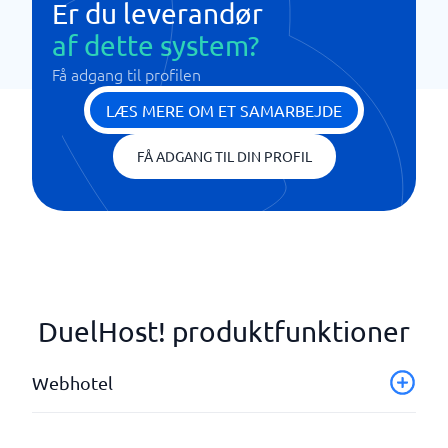
Er du leverandør
af dette system?
Få adgang til profilen
LÆS MERE OM ET SAMARBEJDE
FÅ ADGANG TIL DIN PROFIL
DuelHost! produktfunktioner
Webhotel
Backup