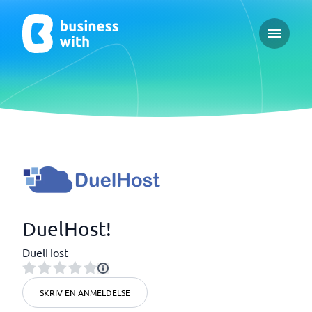
Open ma
DuelHost!
DuelHost
SKRIV EN ANMELDELSE