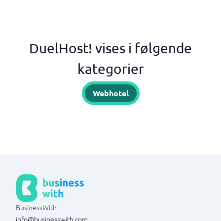
DuelHost! vises i følgende
kategorier
Webhotel
BusinessWith
info@businesswith.com