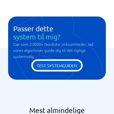
Datalagring
E-mail-tjenester
SSL/TLS
Passer dette
system til mig?
Gør som 23000+ Nordiske virksomheder, lad
vores algoritmer guide dig til det rigtige
systemvalg.
TEST SYSTEMGUIDEN
Mest almindelige