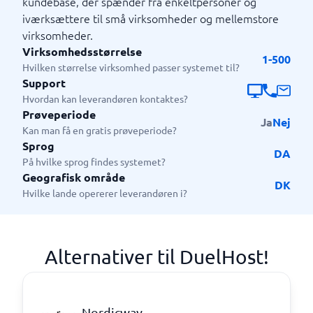
kundebase, der spænder fra enkeltpersoner og
iværksættere til små virksomheder og mellemstore
virksomheder.
Virksomhedsstørrelse
1-500
Hvilken størrelse virksomhed passer systemet til?
Support
Hvordan kan leverandøren kontaktes?
Prøveperiode
Ja
Nej
Kan man få en gratis prøveperiode?
Sprog
DA
På hvilke sprog findes systemet?
Geografisk område
DK
Hvilke lande opererer leverandøren i?
Alternativer til DuelHost!
Nordicway