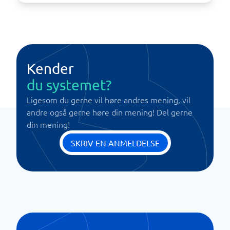
Kender
du systemet?
Ligesom du gerne vil høre andres mening, vil
andre også gerne høre din mening! Del gerne
din mening!
SKRIV EN ANMELDELSE