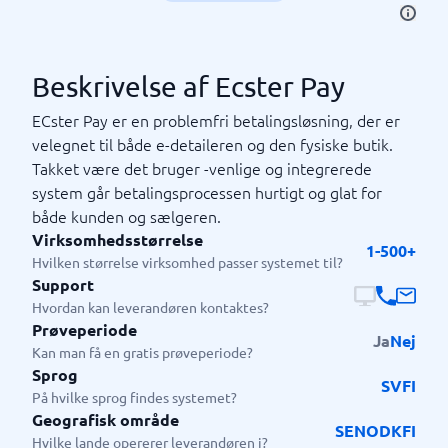
Beskrivelse af Ecster Pay
ECster Pay er en problemfri betalingsløsning, der er
velegnet til både e-detaileren og den fysiske butik.
Takket være det bruger -venlige og integrerede
system går betalingsprocessen hurtigt og glat for
både kunden og sælgeren.
Virksomhedsstørrelse
1-500+
Hvilken størrelse virksomhed passer systemet til?
Support
Hvordan kan leverandøren kontaktes?
Prøveperiode
Ja
Nej
Kan man få en gratis prøveperiode?
Sprog
SV
FI
På hvilke sprog findes systemet?
Geografisk område
SE
NO
DK
FI
Hvilke lande opererer leverandøren i?