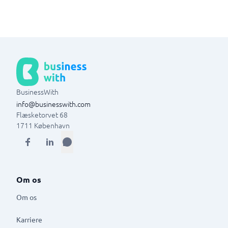
BusinessWith
info@businesswith.com
Flæsketorvet 68
1711
København
Om os
Om os
Karriere