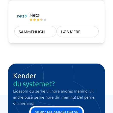
Nets
SAMMENLIGN
LÆS MERE
Kender
du systemet?
Ligesom du gerne vil høre andres mening, vil
andre også gerne høre din mening! Del gerne
din mening!
SKRIV EN ANMELDELSE