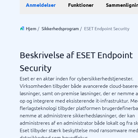
E-Commerce
ERP
Anmeldelser
Funktioner
Sammenligni
WMS-sy
E-handelsplatform
Forretni
Betalingsløsning
Lagersty
CMS
Økonomi
Hjem
/
Sikkerhedsprogram
/
ESET Endpoint Security
PIM-system
Indkøbss
Webshop
ERP-sys
Supply c
Beskrivelse af ESET Endpoint
Se alle 7 
Security
IT og infrastruktur
Kasses
Eset er en aktør inden for cybersikkerhedstjenester.
Remote desktop system
Bookings
Virksomheden tilbyder både avancerede cloud-baser
Cloud as a service
Butiksda
løsninger, samt on-premise løsninger, der er nemme 
Low code
Kassesys
op og integrere med eksisterende it-infrastruktur. Me
Webhotel
Kassesys
flerlagsteknologi tilbyder platformen brugerdefinerb
POS syst
nemme at administrere sikkerhedsløsninger, der kan
POS-sys
administreres af en administrator både lokalt og fra s
Ikke sikker på hvilket system?
Startve
Eset tilbyder stærk beskyttelse mod ransomware me
Systemguiden finder den rigtige på få minutter.
datasikkerhed som hovedfokus.