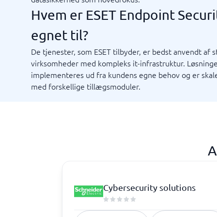
Markedsføring og kommunikation
Rekrutt
Hvem er ESET Endpoint Securi
Marketinganalyse
Mediebank
Værktøj medieovervågning
PR-værktøjer
ATS-syst
egnet til?
SEO-værktøjer
Rekrutte
E-mail markedsføring
De tjenester, som ESET tilbyder, er bedst anvendt af s
Eventsystem
virksomheder med kompleks it-infrastruktur. Løsning
Markedsføringsværktøj
implementeres ud fra kundens egne behov og er skal
Marketing automation-system
med forskellige tillægsmoduler.
Se alle 9 →
Tid & projekter
Virksom
Projektledelsessystem
Projektstyringsværktøj
Ressourceplanlægning
Tidsregistrering app
Tidsregistreringssystem
Vagtplanlægningssystem
Fleet m
Journal
Rejsebes
RPA-sys
TMS-sy
Virksom
BPM-system
Styrings
A
Field service
Intranet
Ordrehåndteringssystem
Processt
Ordrestyringssystem
Procesvæ
Planlægningsværktøj
VMS-plat
Cybersecurity solutions
Proceskortlægningsværktøjer
AML-sys
Se alle 12 →
Se alle 12