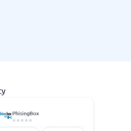
Telefoncentral & erhvervstelefoni
Erhvervstelefoni
IP-telefoni
ty
PhisingBox