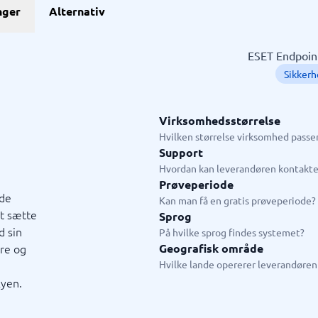
GDPR & compliance
nger
Alternativ
stem
GRC-system
KMA-værktøjer
KYC-system
Sikkerhedsprogram
ngssystemer
Fysiske sikkerhedssystemer
ringssystem
ISMS
ESET Endpoint
system
Compliance-system
Sikker
ystem
Consent management platform
tem
Databeskyttelse & GDPR
hain management-system
Endpoint security
Virksomhedsstørrelse
→
Se alle 10 →
Hvilken størrelse virksomhed passer
Support
ystem
Live chat & chatbot
Hvordan kan leverandøren kontakte
Prøveperiode
ystem
Chatbot
ede
Kan man få en gratis prøveperiode?
tasystem
Livechat
at sætte
Sprog
tem
d sin
På hvilke sprog findes systemet?
tem butik
are og
Geografisk område
em restaurant
Hvilke lande opererer leverandøren 
tem
kyen.
jledning
d