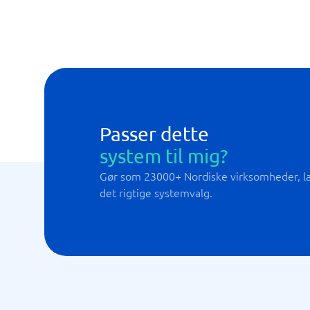
Managed Detective Response
Passer dette
system til mig?
Gør som 23000+ Nordiske virksomheder, lad
det rigtige systemvalg.