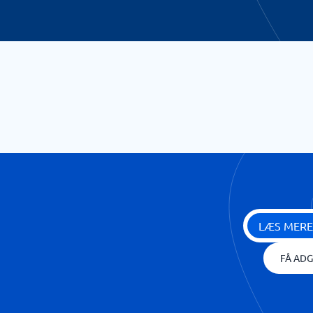
LÆS MERE
FÅ ADG