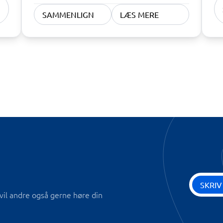
SAMMENLIGN
LÆS MERE
SKRIV
vil andre også gerne høre din