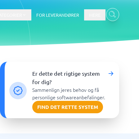
ATEGORIER
FOR LEVERANDØRER
MERE
Data & Analyse
Er dette det rigtige system
BI-værktøj
for dig?
Budget- og prognoseværktøjer
Sammenlign jeres behov og få
Budgetværktøj
personlige softwareanbefalinger.
Digital asset management-system
FIND DET RETTE SYSTEM
Finansiel rapportering
e
Integrationsplatform