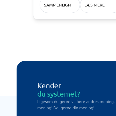
SAMMENLIGN
LÆS MERE
Kender
du systemet?
Ligesom du gerne vil høre andres mening, 
mening! Del gerne din mening!