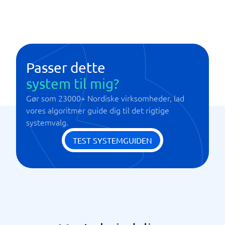
Data Ingestion and Pipeline Support
Human-in-the-Loop Validation
Low-Code / No-Code Application Builder
Result Transparency (Explainable AI)
Security and Audit Logging
Passer dette
system til mig?
Gør som 23000+ Nordiske virksomheder, lad
vores algoritmer guide dig til det rigtige
systemvalg.
TEST SYSTEMGUIDEN