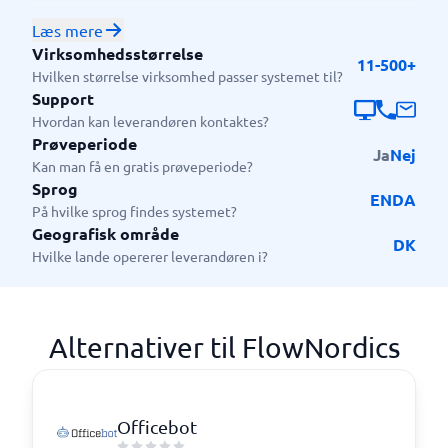
FlowNordics er særligt velegnet til virksomheder, der
Læs mere
ønsker at bruge AI og automatisering praktisk i deres
Virksomhedsstørrelse
11-500+
forretning fremfor standardiserede systemer. Det
Hvilken størrelse virksomhed passer systemet til?
bruges typisk af organisationer, der vil effektivisere
Support
arbejdsgange, reducere manuelt arbejde og skabe
Hvordan kan leverandøren kontaktes?
bedre sammenhæng mellem data, systemer og
Prøveperiode
Ja
Nej
processer.
Kan man få en gratis prøveperiode?
Sprog
EN
DA
På hvilke sprog findes systemet?
Geografisk område
DK
Hvilke lande opererer leverandøren i?
Alternativer til FlowNordics
Officebot