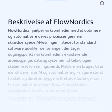
Beskrivelse af FlowNordics
FlowNordics hjælper virksomheder med at optimere
og automatisere deres processer gennem
skræddersyede AI-løsninger. I stedet for standard
software udvikler de løsninger, der tager
udgangspunkt i virksomhedens eksisterende
arbejdsgange, data og systemer, så teknologien
skaber reel forretningsværdi. Platformen bruges til at
identificere hvor AI og automatisering kan gøre størst
forskel, og derefter bygge målrettede løsninger som
fx automatiserede workflows, AI-assistenter,
datadashboards eller interne værktøjer.
Hvem er FlowNordics egnet
til?