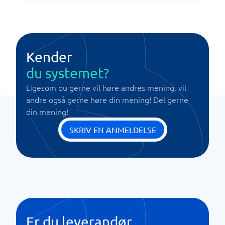
Kender
du systemet?
Ligesom du gerne vil høre andres mening, vil
andre også gerne høre din mening! Del gerne
din mening!
SKRIV EN ANMELDELSE
Er du leverandør