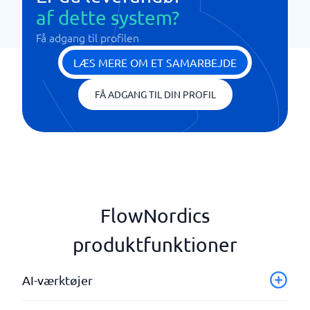
af dette system?
Få adgang til profilen
LÆS MERE OM ET SAMARBEJDE
FÅ ADGANG TIL DIN PROFIL
FlowNordics
produktfunktioner
AI-værktøjer