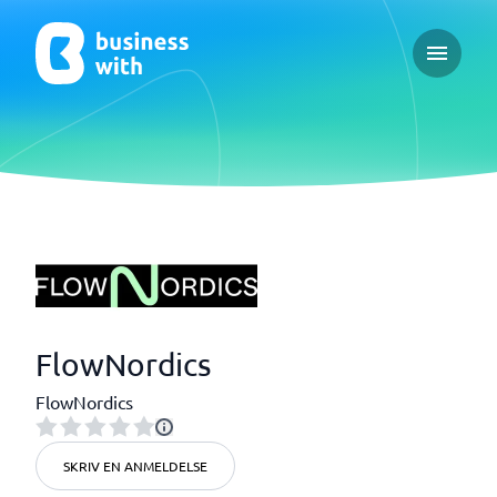
Open ma
FlowNordics
FlowNordics
SKRIV EN ANMELDELSE