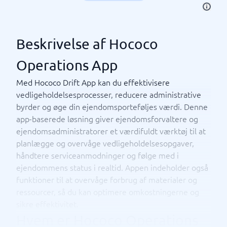
Beskrivelse af Hococo
Operations App
Med Hococo Drift App kan du effektivisere
vedligeholdelsesprocesser, reducere administrative
byrder og øge din ejendomsporteføljes værdi. Denne
app-baserede løsning giver ejendomsforvaltere og
ejendomsadministratorer et værdifuldt værktøj til at
planlægge og overvåge vedligeholdelsesopgaver,
håndtere serviceanmodninger og følge med i
ejendommens status i realtid. Appen indeholder også
funktioner til at overvåge forbrug af materialer og
ressourcer, så du kan optimere omkostningerne og
sikre effektivitet.
Hvem er Hococo Operations