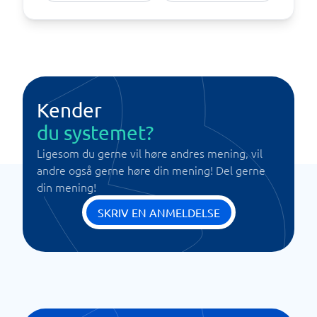
Kender
du systemet?
Ligesom du gerne vil høre andres mening, vil
andre også gerne høre din mening! Del gerne
din mening!
SKRIV EN ANMELDELSE