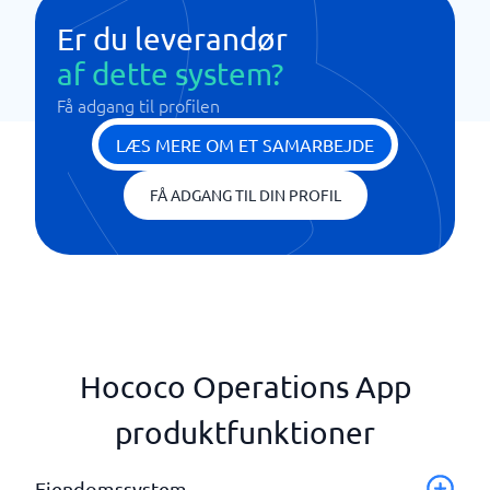
Er du leverandør
af dette system?
Få adgang til profilen
LÆS MERE OM ET SAMARBEJDE
FÅ ADGANG TIL DIN PROFIL
Hococo Operations App
produktfunktioner
Ejendomssystem