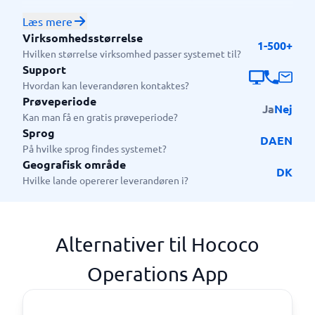
App egnet til?
Læs mere
Virksomhedsstørrelse
Hococo Drift App er velegnet til ejendomsforvaltere,
1-500+
Hvilken størrelse virksomhed passer systemet til?
ejendomsadministratorer og ejere af boliger,
Support
lejligheder og kommercielle ejendomme. Herunder
Hvordan kan leverandøren kontaktes?
virksomheder af mange forskellige størrelser, alt fra
Prøveperiode
Ja
Nej
små virksomheder til større organisationer.
Kan man få en gratis prøveperiode?
Sprog
DA
EN
På hvilke sprog findes systemet?
Geografisk område
DK
Hvilke lande opererer leverandøren i?
Alternativer til Hococo
Operations App