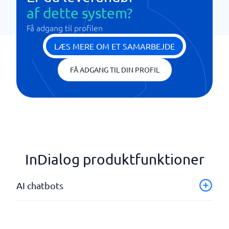
af dette system?
Få adgang til profilen
LÆS MERE OM ET SAMARBEJDE
FÅ ADGANG TIL DIN PROFIL
InDialog produktfunktioner
AI chatbots
Flersproget support
Integration med forretningssystemer