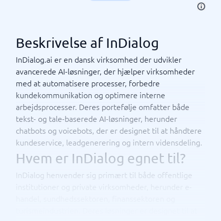
Beskrivelse af InDialog
InDialog.ai er en dansk virksomhed der udvikler
avancerede AI-løsninger, der hjælper virksomheder
med at automatisere processer, forbedre
kundekommunikation og optimere interne
arbejdsprocesser. Deres portefølje omfatter både
tekst- og tale-baserede AI-løsninger, herunder
chatbots og voicebots, der er designet til at håndtere
kundeservice, leadgenerering og intern vidensdeling.
Hvem er InDialog egnet til?
InDialog henvender sig primært til både offentlige
institutioner og private virksomheder, herunder e-
handel, sundhedssektoren, finanssektoren og
turismeindustrien. Deres løsninger er designet til at