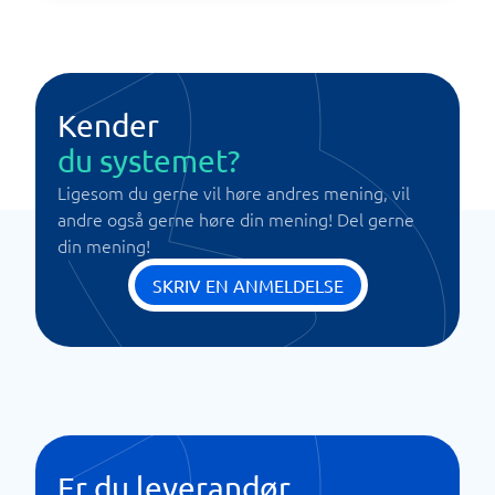
Kender
du systemet?
Ligesom du gerne vil høre andres mening, vil
andre også gerne høre din mening! Del gerne
din mening!
SKRIV EN ANMELDELSE
Er du leverandør