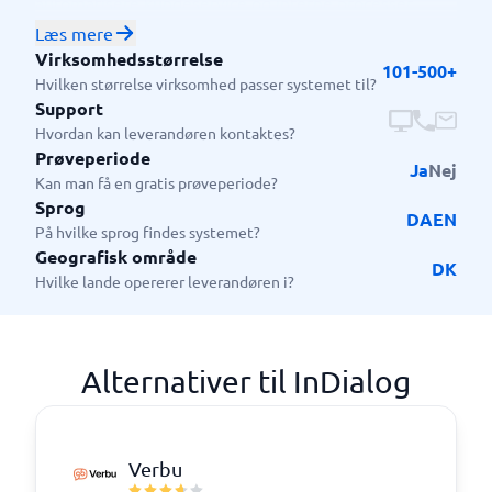
automatisere kundeservice og interne processer,
hvilket gør dem relevante for organisationer, der
Læs mere
ønsker at forbedre effektiviteten og kundeoplevelsen
Virksomhedsstørrelse
101-500+
Hvilken størrelse virksomhed passer systemet til?
Support
Hvordan kan leverandøren kontaktes?
Prøveperiode
Ja
Nej
Kan man få en gratis prøveperiode?
Sprog
DA
EN
På hvilke sprog findes systemet?
Geografisk område
DK
Hvilke lande opererer leverandøren i?
Alternativer til InDialog
Verbu