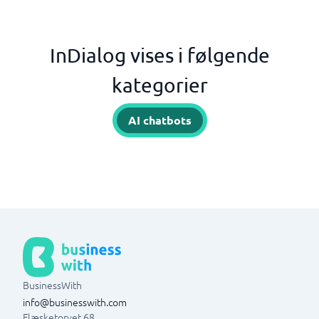
InDialog vises i følgende
kategorier
AI chatbots
BusinessWith
info@businesswith.com
Flæsketorvet 68