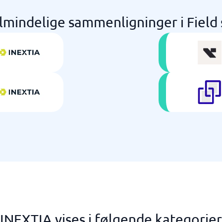
lmindelige sammenligninger i Field 
INEXTIA vises i følgende kategorier