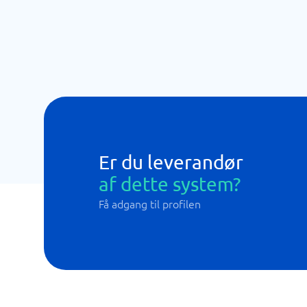
Er du leverandør
af dette system?
Få adgang til profilen