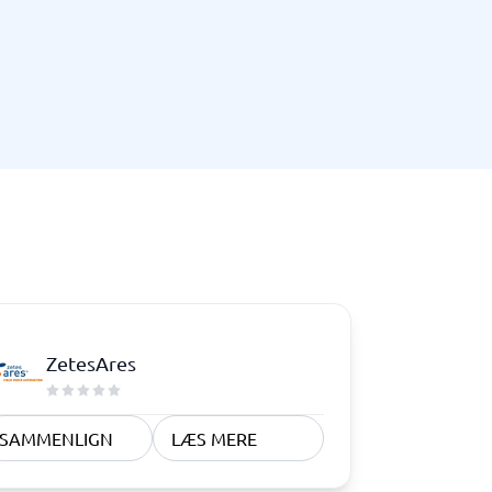
Telefoncentral & erhvervstelefoni
Erhvervstelefoni
IP-telefoni
ZetesAres
SAMMENLIGN
LÆS MERE