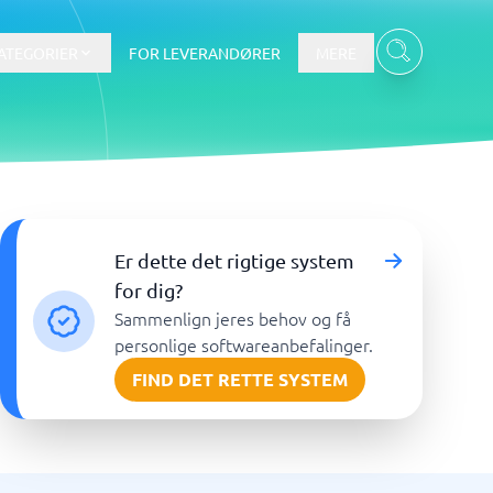
ATEGORIER
FOR LEVERANDØRER
MERE
Data & Analyse
Er dette det rigtige system
BI-værktøj
for dig?
Budget- og prognoseværktøjer
Sammenlign jeres behov og få
Budgetværktøj
personlige softwareanbefalinger.
Digital asset management-system
FIND DET RETTE SYSTEM
Finansiel rapportering
e
Integrationsplatform