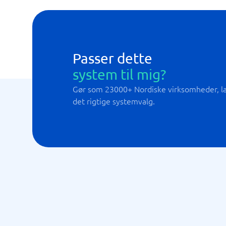
Passer dette
system til mig?
Gør som 23000+ Nordiske virksomheder, lad
det rigtige systemvalg.