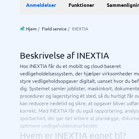
E-Commerce
ERP
Anmeldelser
Funktioner
Sammenligni
WMS-sy
E-handelsplatform
Forretni
Betalingsløsning
Lagersty
CMS
Økonomi
Hjem
/
Field service
/
INEXTIA
PIM-system
Indkøbss
Webshop
ERP-sys
Supply c
Beskrivelse af INEXTIA
Se alle 7 
Hos INEXTIA får du et mobilt og cloud-baseret
vedligeholdelsessystem, der hjælper virksomheder m
IT og infrastruktur
Kasses
styre vedligeholdsopgaver digitalt, uanset hvor du be
Remote desktop system
Bookings
dig. Systemet samler joblister, maskinkort, dokumente
Cloud as a service
Butiksda
procedurer og lagerstyring ét sted, så du hurtigt får ov
Low code
Kassesys
kan reducere nedetid og sikre, at opgaver bliver udfør
Webhotel
Kassesys
korrekt. Med INEXTIA får du også rapportering, analys
POS syst
sporbarhed, der gør det lettere at planlægge, dokum
POS-sys
optimere vedligeholdelsesarbejdet.
Ikke sikker på hvilket system?
Startve
Systemguiden finder den rigtige på få minutter.
Hvem er INEXTIA egnet til?