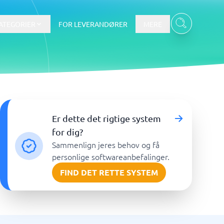
ATEGORIER
FOR LEVERANDØRER
MERE
Data & Analyse
Er dette det rigtige system
BI-værktøj
for dig?
Budget- og prognoseværktøjer
Sammenlign jeres behov og få
Budgetværktøj
personlige softwareanbefalinger.
Digital asset management-system
FIND DET RETTE SYSTEM
Finansiel rapportering
e
Integrationsplatform