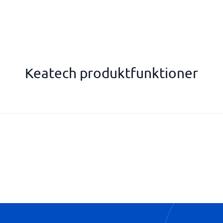
Keatech produktfunktioner
Oprette og administrere flåder
Realtidsdata
Service management
Sporede køretøjer