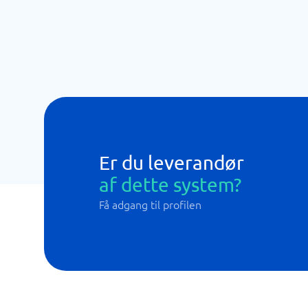
Er du leverandør
af dette system?
Få adgang til profilen