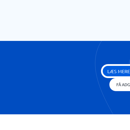
LÆS MERE
FÅ ADG