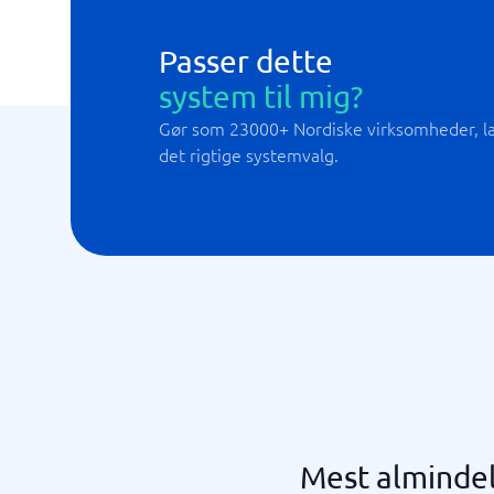
Passer dette
system til mig?
Gør som 23000+ Nordiske virksomheder, lad
det rigtige systemvalg.
Mest alminde