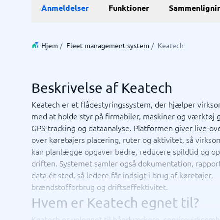
E-Commerce
ERP
Anmeldelser
Funktioner
Sammenligni
WMS-sy
E-handelsplatform
Forretni
Betalingsløsning
Lagersty
CMS
Økonomi
Hjem
/
Fleet management-system
/
Keatech
PIM-system
Indkøbss
Webshop
ERP-sys
Supply c
Beskrivelse af Keatech
Se alle 7 
Keatech er et flådestyringssystem, der hjælper virk
med at holde styr på firmabiler, maskiner og værktø
IT og infrastruktur
Kasses
GPS-tracking og dataanalyse. Platformen giver live-ove
Remote desktop system
Bookings
over køretøjers placering, ruter og aktivitet, så virks
Cloud as a service
Butiksda
kan planlægge opgaver bedre, reducere spildtid og o
Low code
Kassesys
driften. Systemet samler også dokumentation, rappor
Webhotel
Kassesys
data ét sted, så ledere får indsigt i brug af køretøjer,
POS syst
brændstofforbrug og driftseffektivitet.
POS-sys
Ikke sikker på hvilket system?
Hvem er Keatech egnet til?
Startve
Systemguiden finder den rigtige på få minutter.
Keatech er velegnet til håndværkere, servicevirksomh