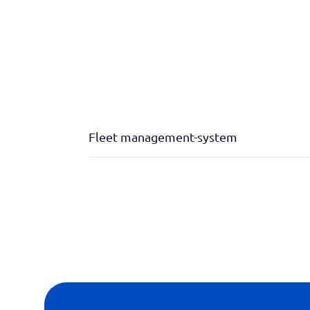
Fleet management-system
Evaluering af chauffører
Instrumentbræt
KPI:er
Kørselsjournal