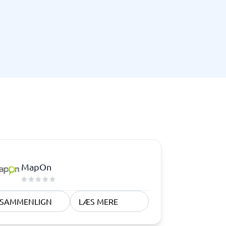
Telefoncentral & erhvervstelefoni
Erhvervstelefoni
IP-telefoni
MapOn
SAMMENLIGN
LÆS MERE