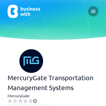
Open ma
MercuryGate Transportation
Management Systems
MercuryGate