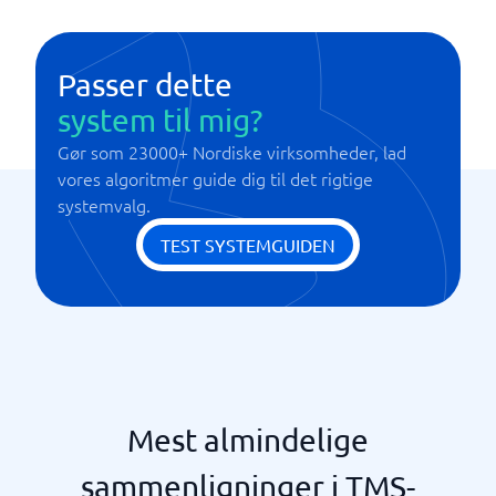
Optimering af transport
Sporbare varer
Passer dette
system til mig?
Gør som 23000+ Nordiske virksomheder, lad
vores algoritmer guide dig til det rigtige
systemvalg.
TEST SYSTEMGUIDEN
Mest almindelige
sammenligninger i TMS-