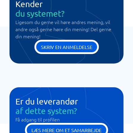
Kender
du systemet?
Ligesom du gerne vil høre andres mening, vil
andre også gerne høre din mening! Del gerne
din mening!
SKRIV EN ANMELDELSE
Er du leverandør
af dette system?
Få adgang til profilen
LÆS MERE OM ET SAMARBEJDE