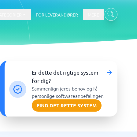
ATEGORIER
FOR LEVERANDØRER
MERE
Data & Analyse
Er dette det rigtige system
BI-værktøj
for dig?
Budget- og prognoseværktøjer
Sammenlign jeres behov og få
Budgetværktøj
personlige softwareanbefalinger.
Digital asset management-system
FIND DET RETTE SYSTEM
Finansiel rapportering
e
Integrationsplatform