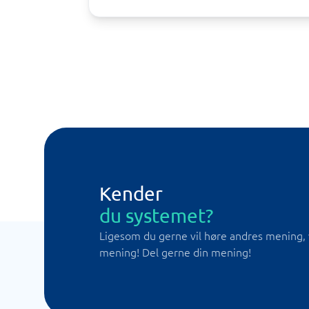
Kender
du systemet?
Ligesom du gerne vil høre andres mening, 
mening! Del gerne din mening!