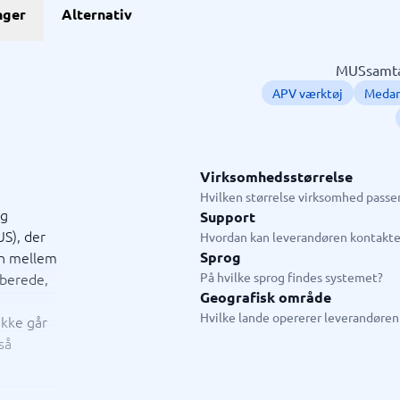
GDPR & compliance
nger
Alternativ
stem
GRC-system
KMA-værktøjer
KYC-system
Sikkerhedsprogram
ngssystemer
Fysiske sikkerhedssystemer
ringssystem
ISMS
MUSsamtal
system
Compliance-system
APV værktøj
Medar
ystem
Consent management platform
tem
Databeskyttelse & GDPR
hain management-system
Endpoint security
→
Se alle 10 →
Virksomhedsstørrelse
Hvilken størrelse virksomhed passer
ystem
Live chat & chatbot
og
Support
S), der
Hvordan kan leverandøren kontakte
ystem
Chatbot
en mellem
Sprog
tasystem
Livechat
rberede,
På hvilke sprog findes systemet?
tem
Geografisk område
tem butik
Hvilke lande opererer leverandøren 
ikke går
em restaurant
så
tem
jledning