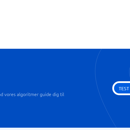
Udviklingsplaner
Handlingsplaner
Mobil adgang
Reminders
Survey builder
Trivselsmålinger
TEST
 vores algoritmer guide dig til