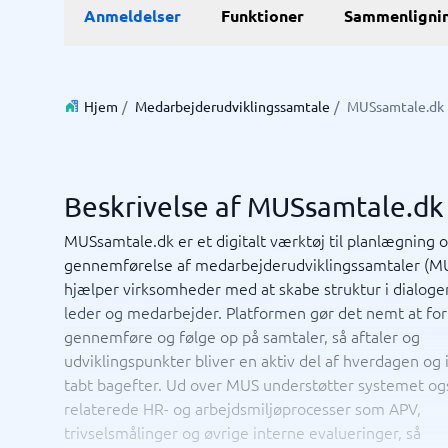
E-Commerce
ERP
Anmeldelser
Funktioner
Sammenligni
WMS-sy
E-handelsplatform
Forretni
Betalingsløsning
Lagersty
CMS
Økonomi
Hjem
/
Medarbejderudviklingssamtale
/
MUSsamtale.dk
PIM-system
Indkøbss
Webshop
ERP-sys
Supply c
Se alle 7 
Beskrivelse af MUSsamtale.dk
IT og infrastruktur
Kasses
MUSsamtale.dk er et digitalt værktøj til planlægning 
gennemførelse af medarbejderudviklingssamtaler (MU
Remote desktop system
Bookings
hjælper virksomheder med at skabe struktur i dialog
Cloud as a service
Butiksda
leder og medarbejder. Platformen gør det nemt at fo
Low code
Kassesys
gennemføre og følge op på samtaler, så aftaler og
Webhotel
Kassesys
udviklingspunkter bliver en aktiv del af hverdagen og 
POS syst
tabt bagefter. Ud over MUS understøtter systemet og
POS-sys
Ikke sikker på hvilket system?
relaterede HR- og arbejdsmiljøprocesser som APV,
Startve
Systemguiden finder den rigtige på få minutter.
trivselsmålinger og øvrige interne evalueringer, så