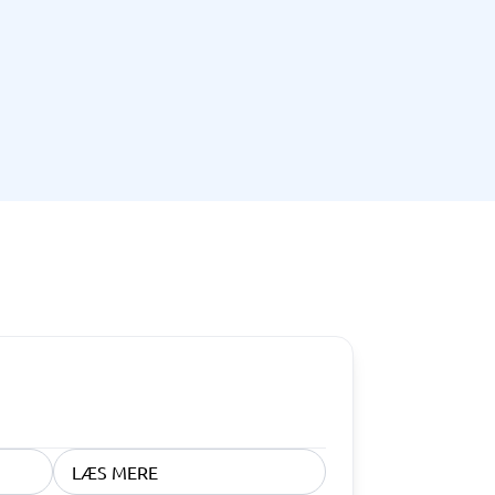
Telefoncentral & erhvervstelefoni
Erhvervstelefoni
IP-telefoni
LÆS MERE