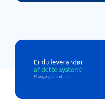
Er du leverandør
af dette system?
Få adgang til profilen