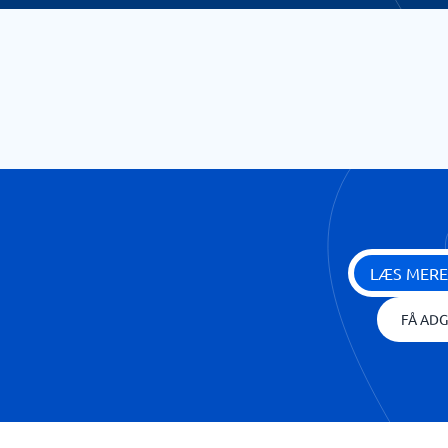
LÆS MERE
FÅ ADG