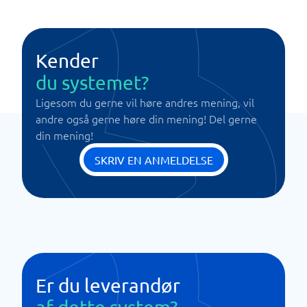
Kender
du systemet?
Ligesom du gerne vil høre andres mening, vil
andre også gerne høre din mening! Del gerne
din mening!
SKRIV EN ANMELDELSE
Er du leverandør