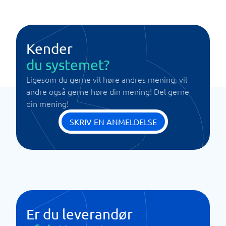
Kender
du systemet?
Ligesom du gerne vil høre andres mening, vil
andre også gerne høre din mening! Del gerne
din mening!
SKRIV EN ANMELDELSE
Er du leverandør