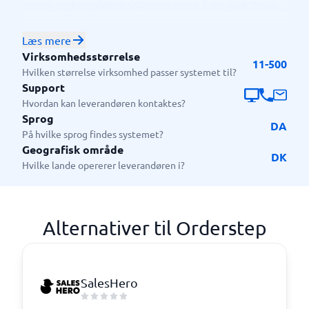
ordrer og komplekse salgsprocesser, især webshops,
handelsvirksomheder og serviceleverandører, der vil
spare tid på administration og samtidig skabe en
Læs mere
bedre oplevelse for kunderne. Platformen passer
Virksomhedsstørrelse
11-500
godt til både små og mellemstore virksomheder.
Hvilken størrelse virksomhed passer systemet til?
Support
Hvordan kan leverandøren kontaktes?
Sprog
DA
På hvilke sprog findes systemet?
Geografisk område
DK
Hvilke lande opererer leverandøren i?
Alternativer til Orderstep
SalesHero