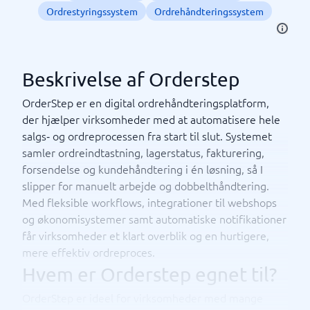
Ordrestyringssystem
Ordrehåndteringssystem
Beskrivelse af Orderstep
OrderStep er en digital ordrehåndteringsplatform,
der hjælper virksomheder med at automatisere hele
salgs‑ og ordreprocessen fra start til slut. Systemet
samler ordreindtastning, lagerstatus, fakturering,
forsendelse og kundehåndtering i én løsning, så I
slipper for manuelt arbejde og dobbelthåndtering.
Med fleksible workflows, integrationer til webshops
og økonomisystemer samt automatiske notifikationer
får virksomheder et klart overblik og en hurtigere,
mere effektiv ordreproces.
Hvem er Orderstep egnet til?
OrderStep er ideel for virksomheder med mange