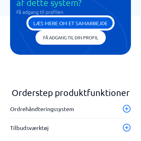
af dette system?
Få adgang til profilen
LÆS MERE OM ET SAMARBEJDE
FÅ ADGANG TIL DIN PROFIL
Orderstep produktfunktioner
Ordrehåndteringssystem
Analyse af ydeevne
Tilbudsværktøj
Artikelregister med priser