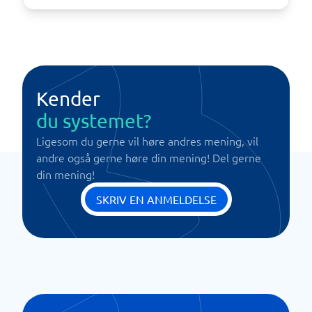
Kender
du systemet?
Ligesom du gerne vil høre andres mening, vil
andre også gerne høre din mening! Del gerne
din mening!
SKRIV EN ANMELDELSE