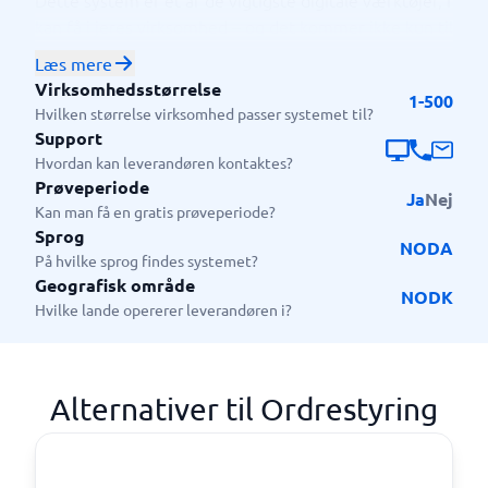
Dette system er et af de vigtigste digitale værktøjer, I
kan få i jeres virksomhed – og det kommer ikke kun til
at gavne håndværkeren. Når alt ligger digitalt og
Læs mere
bliver gemt og uploadet i realtid, kan hele
Virksomhedsstørrelse
1-500
virksomheden følge med i status, økonomi og
Hvilken størrelse virksomhed passer systemet til?
planlægning. Tilsammen får alle i virksomheden en
Support
nemmere hverdag med mindre administrativt
Hvordan kan leverandøren kontaktes?
arbejde. Så kan I bruge tiden til det, der driver jer.
Prøveperiode
Ja
Nej
Kan man få en gratis prøveperiode?
Sprog
NO
DA
På hvilke sprog findes systemet?
Geografisk område
NO
DK
Hvilke lande opererer leverandøren i?
Alternativer til Ordrestyring