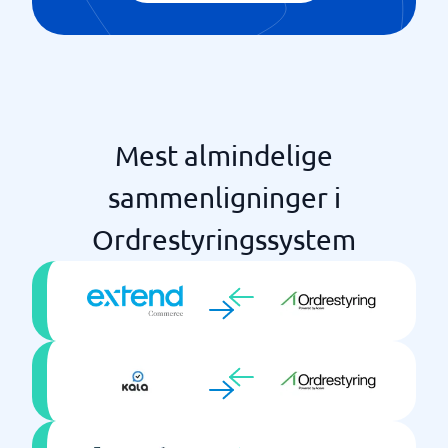
Udstyrs- og assetstyring
Videndatabase
Webhooks og API
Mest almindelige
sammenligninger i
Ordrestyringssystem