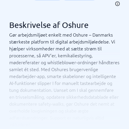
Beskrivelse af Oshure
Gør arbejdsmiljøet enkelt med Oshure – Danmarks
stærkeste platform til digital arbejdsmiljøledelse. Vi
hjælper virksomheder med at sætte strøm til
processerne, så APV'er, kemikaliestyring,
mødereferater og whistleblower-ordninger håndteres
samlet ét sted. Med Oshures brugervenlige
medarbejder-app, smarte skabeloner og intelligente
AI-funktioner slipper I for manuelt tastearbejde og
tung dokumentation. Uanset om I skal gennemføre
en trivselsmåling, opdatere sikkerhedsdatablade eller
dokumentere safety-walks, gør Oshure det nemt at
overholde lovgivningen og skabe ægte
adfærdsændringer. Support er naturligvis altid
inkluderet.