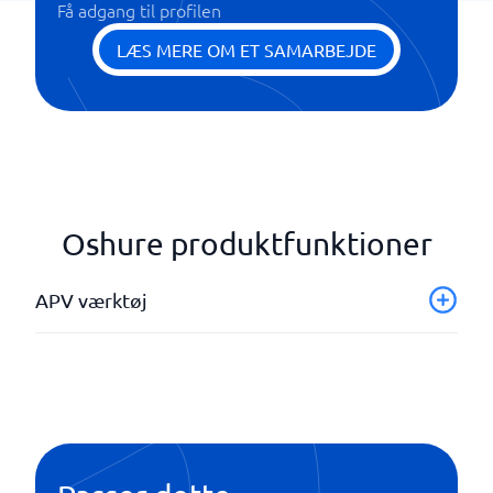
Få adgang til profilen
LÆS MERE OM ET SAMARBEJDE
Oshure produktfunktioner
APV værktøj
Anonyme besvarelser
APV-kampagner
APV-skabeloner
Dashboards
Handlingsplaner