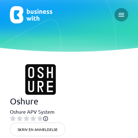
Open ma
Oshure
Oshure APV System
SKRIV EN ANMELDELSE