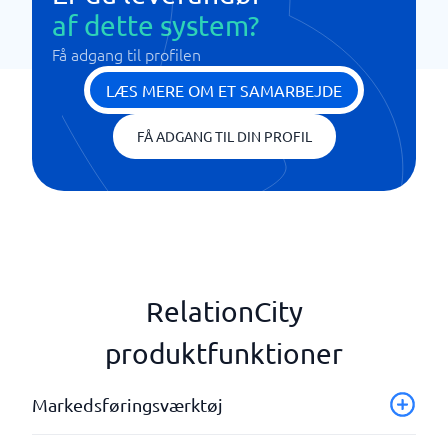
af dette system?
Få adgang til profilen
LÆS MERE OM ET SAMARBEJDE
FÅ ADGANG TIL DIN PROFIL
RelationCity
produktfunktioner
Markedsføringsværktøj