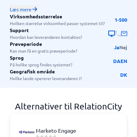
virksomheder, marketingteams, salgsafdelinger og
Læs mere
kundeservice, der vil have bedre overblik over
Virksomhedsstørrelse
1-500
kontakter og relationer. Systemet hjælper med at
Hvilken størrelse virksomhed passer systemet til?
gøre kommunikationen mere målrettet og effektiv,
Support
så teams kan engagere kunder og partnere smartere,
Hvordan kan leverandøren kontaktes?
uden at skulle arbejde med flere forskellige
Prøveperiode
Ja
Nej
værktøjer.
Kan man få en gratis prøveperiode?
Sprog
DA
EN
På hvilke sprog findes systemet?
Geografisk område
DK
Hvilke lande opererer leverandøren i?
Alternativer til RelationCity
Marketo Engage