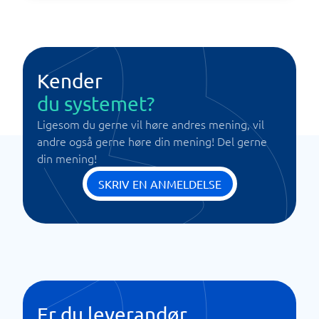
Kender
du systemet?
Ligesom du gerne vil høre andres mening, vil
andre også gerne høre din mening! Del gerne
din mening!
SKRIV EN ANMELDELSE
Er du leverandør