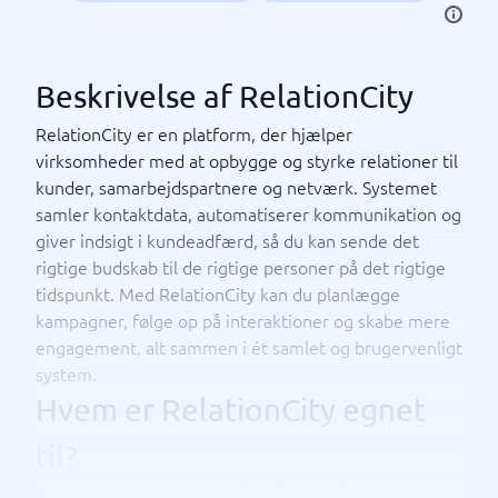
Beskrivelse af RelationCity
RelationCity er en platform, der hjælper
virksomheder med at opbygge og styrke relationer til
kunder, samarbejdspartnere og netværk. Systemet
samler kontaktdata, automatiserer kommunikation og
giver indsigt i kundeadfærd, så du kan sende det
rigtige budskab til de rigtige personer på det rigtige
tidspunkt. Med RelationCity kan du planlægge
kampagner, følge op på interaktioner og skabe mere
engagement, alt sammen i ét samlet og brugervenligt
system.
Hvem er RelationCity egnet
til?
RelationCity er velegnet til små og mellemstore