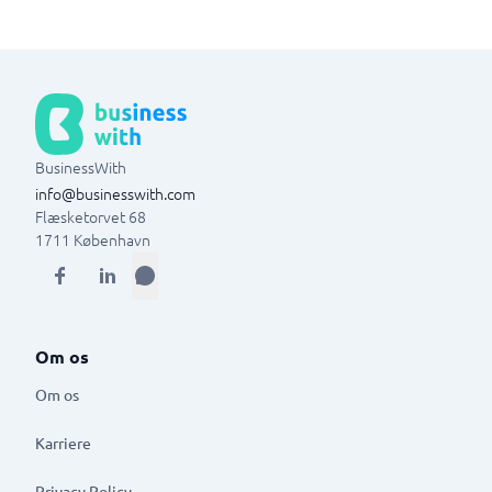
BusinessWith
info@businesswith.com
Flæsketorvet 68
1711
København
Om os
Om os
Karriere
Privacy Policy