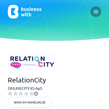
Open ma
RelationCity
ONLINECITY.IO ApS
SKRIV EN ANMELDELSE