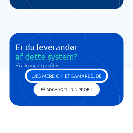
Er du leverandør
af dette system?
Få adgang til profilen
LÆS MERE OM ET SAMARBEJDE
FÅ ADGANG TIL DIN PROFIL