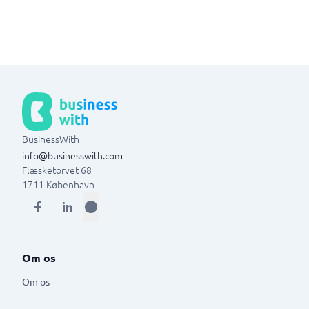
BusinessWith
info@businesswith.com
Flæsketorvet 68
1711
København
Om os
Om os