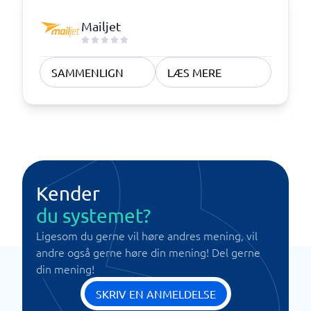
Mailjet
SAMMENLIGN
LÆS MERE
Kender
du systemet?
Ligesom du gerne vil høre andres mening, vil
andre også gerne høre din mening! Del gerne
din mening!
SKRIV EN ANMELDELSE