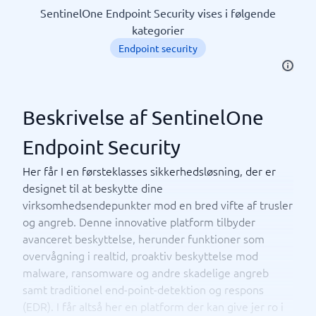
SentinelOne Endpoint Security vises i følgende
kategorier
Endpoint security
Beskrivelse af SentinelOne
Endpoint Security
Her får I en førsteklasses sikkerhedsløsning, der er
designet til at beskytte dine
virksomhedsendepunkter mod en bred vifte af trusler
og angreb. Denne innovative platform tilbyder
avanceret beskyttelse, herunder funktioner som
overvågning i realtid, proaktiv beskyttelse mod
malware, ransomware og andre skadelige angreb
samt traditionel end-point-detektion og respons
(EDR). I får altså her en platform der kan give jer ro i