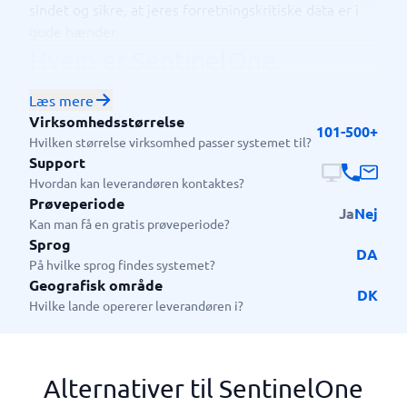
sindet og sikre, at jeres forretningskritiske data er i
gode hænder.
Hvem er SentinelOne
Endpoint Security egnet til?
Læs mere
Virksomhedsstørrelse
SentinelOne Endpoint Protection er ideel til alle, der
101-500+
Hvilken størrelse virksomhed passer systemet til?
vægter sikkerhed højt. Herunder både SMV’er samt
Support
større organisationer inden for forskellige brancher.
Hvordan kan leverandøren kontaktes?
Platformen beskytter kontinuerligt jeres
Prøveperiode
Ja
Nej
virksomhedsendepunkter mod trusler.
Kan man få en gratis prøveperiode?
Sprog
DA
På hvilke sprog findes systemet?
Geografisk område
DK
Hvilke lande opererer leverandøren i?
Alternativer til SentinelOne