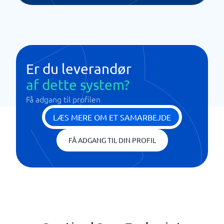
Er du leverandør
af dette system?
Få adgang til profilen
LÆS MERE OM ET SAMARBEJDE
FÅ ADGANG TIL DIN PROFIL