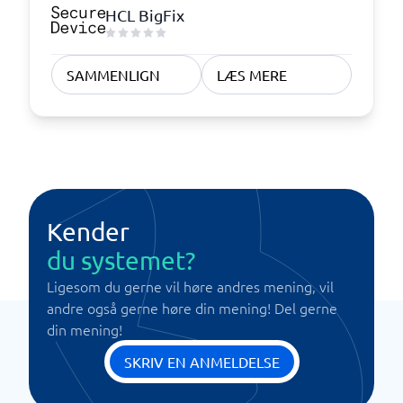
HCL BigFix
SAMMENLIGN
LÆS MERE
Kender
du systemet?
Ligesom du gerne vil høre andres mening, vil
andre også gerne høre din mening! Del gerne
din mening!
SKRIV EN ANMELDELSE