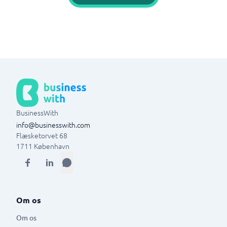
BusinessWith
info@businesswith.com
Flæsketorvet 68
1711
København
Om os
Om os